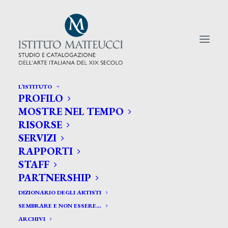
L’ISTITUTO
PROFILO
CERCA TRA GLI ARTISTI:
MOSTRE NEL TEMPO
RISORSE
Search
SERVIZI
for:
RAPPORTI
STAFF
PARTNERSHIP
DIZIONARIO DEGLI ARTISTI
SEMBRARE E NON ESSERE…
ARCHIVI