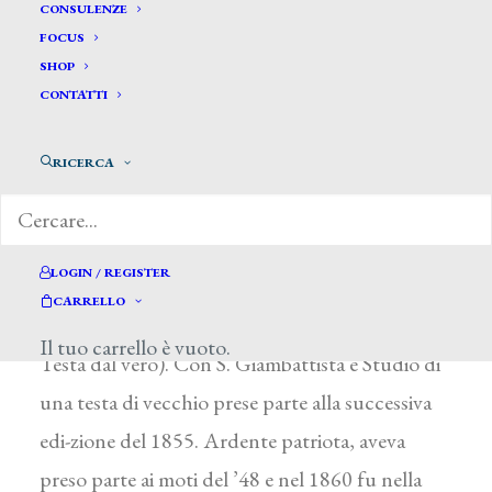
Lorusso Francesco*
CONSULENZE
FOCUS
SHOP
LORUSSO FRANCESCO
CONTATTI
Altamura (Bari) 1825 – 1890
RICERCA
Studiò all’Accademia di Belle Arti di Napoli
sotto la guida di C. Guerra e G. Cammarano,
ottenendo un primo riconoscimento alla
LOGIN / REGISTER
Mostra Borbonica del 1851 (Le quattro età
CARRELLO
dell’uomo- da Ghierard, Mezza figura dal vero,
Il tuo carrello è vuoto.
Testa dal vero). Con S. Giambattista e Studio di
una testa di vecchio prese parte alla successiva
edi-zione del 1855. Ardente patriota, aveva
preso parte ai moti del ’48 e nel 1860 fu nella