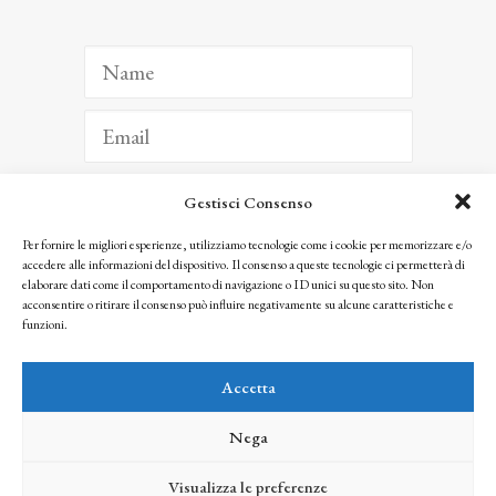
Gestisci Consenso
ISCRIVITI
Per fornire le migliori esperienze, utilizziamo tecnologie come i cookie per memorizzare e/o
accedere alle informazioni del dispositivo. Il consenso a queste tecnologie ci permetterà di
Facendo clic per iscriverti, riconosci che le tue informazioni saranno trattate
elaborare dati come il comportamento di navigazione o ID unici su questo sito. Non
seguendo la nostra
Privacy Policy
acconsentire o ritirare il consenso può influire negativamente su alcune caratteristiche e
© 2025 Istituto Matteucci. All right reserved
funzioni.
Nessuna parte di questo sito può essere riprodotta o trasmessa con qualsiasi mezzo senza
l’autorizzazione scritta dei proprietari dei diritti e dell’Istituto Matteucci
Accetta
Nega
Visualizza le preferenze
credits