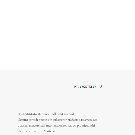
PROSSIMO
© 2025 Istituto Matteucci. All right reserved
Nessuna parte di questo sito può essere riprodotta o trasmessa con
qualsiasi mezzo senza l’autorizzazione scritta dei proprietari dei
diritti e dell’Istituto Matteucci