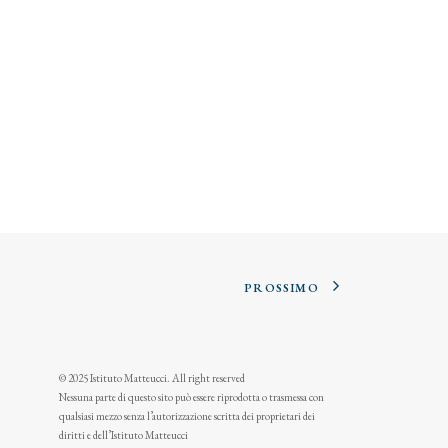
PROSSIMO
© 2025 Istituto Matteucci. All right reserved
Nessuna parte di questo sito può essere riprodotta o trasmessa con
qualsiasi mezzo senza l’autorizzazione scritta dei proprietari dei
diritti e dell’Istituto Matteucci