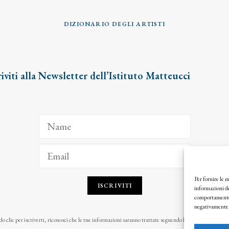
DIZIONARIO DEGLI ARTISTI
riviti alla Newsletter dell’Istituto Matteucci
Per fornire le 
ISCRIVITI
informazioni de
comportamento d
negativamente s
o clic per iscriverti, riconosci che le tue informazioni saranno trattate seguendo la nostra
Privacy Pol