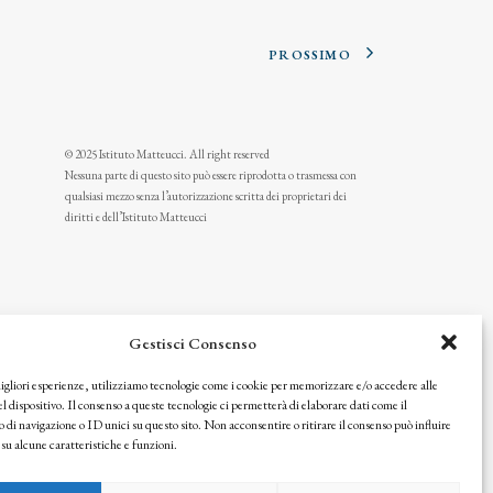
PROSSIMO
© 2025 Istituto Matteucci. All right reserved
Nessuna parte di questo sito può essere riprodotta o trasmessa con
qualsiasi mezzo senza l’autorizzazione scritta dei proprietari dei
diritti e dell’Istituto Matteucci
Gestisci Consenso
migliori esperienze, utilizziamo tecnologie come i cookie per memorizzare e/o accedere alle
l dispositivo. Il consenso a queste tecnologie ci permetterà di elaborare dati come il
i navigazione o ID unici su questo sito. Non acconsentire o ritirare il consenso può influire
u alcune caratteristiche e funzioni.
icy