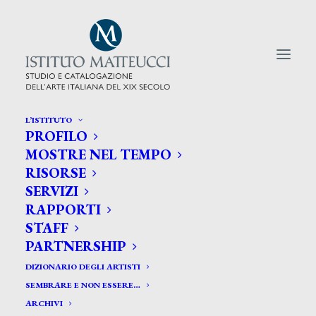
L’ISTITUTO
PROFILO
CERCA TRA GLI ARTISTI:
MOSTRE NEL TEMPO
RISORSE
Search
SERVIZI
for:
RAPPORTI
STAFF
PARTNERSHIP
DIZIONARIO DEGLI ARTISTI
SEMBRARE E NON ESSERE…
ARCHIVI