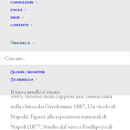
Maldura Lilla*
CONSULENZE
FOCUS
SHOP
MALDURA LILLA
CONTATTI
Attiva a Napoli fra il 1876 e il 1887
RICERCA
Fu avviata all’arte da F. Maldarelli e F. Mancini e
si dedicò principalmente alla pittura di
paesaggio e d’interni. Prese parte assiduamente
LOGIN / REGISTER
alle promotrici napoletane, dal 1876 al 1887,
CARRELLO
(1882, In cerca di patelle, Venditrice di polli;
Il tuo carrello è vuoto.
1885, Interno della cappella dell’Immacolata
nella chiesa dei Gerolomini; 1887, Un vicolo di
Napoli). Figurò alle esposizioni nazionali di
Napoli (1877, Studio dal vero a Posillipo) e di