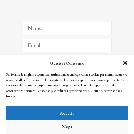
Gestisci Consenso
ISCRIVITI
Per fornire le migliori esperienze, utilizziamo tecnologie come i cookie per memorizzare e/o
accedere alle informazioni del dispositivo. Il consenso a queste tecnologie ci permetterà di
Facendo clic per iscriverti, riconosci che le tue informazioni saranno trattate
elaborare dati come il comportamento di navigazione o ID unici su questo sito. Non
seguendo la nostra
Privacy Policy
acconsentire o ritirare il consenso può influire negativamente su alcune caratteristiche e
© 2025 Istituto Matteucci. All right reserved
funzioni.
Nessuna parte di questo sito può essere riprodotta o trasmessa con qualsiasi mezzo senza
l’autorizzazione scritta dei proprietari dei diritti e dell’Istituto Matteucci
Accetta
Nega