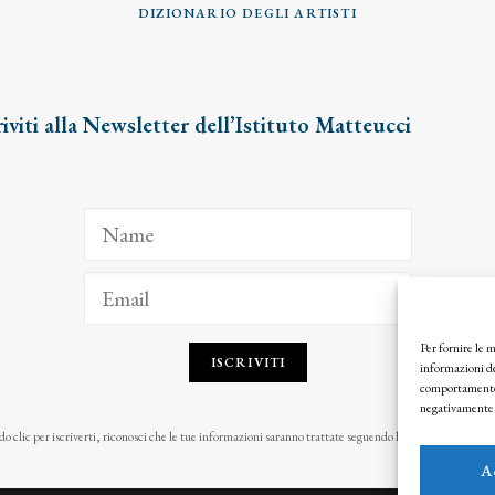
DIZIONARIO DEGLI ARTISTI
riviti alla Newsletter dell’Istituto Matteucci
Per fornire le 
ISCRIVITI
informazioni de
comportamento d
negativamente s
o clic per iscriverti, riconosci che le tue informazioni saranno trattate seguendo la nostra
Privacy Pol
A