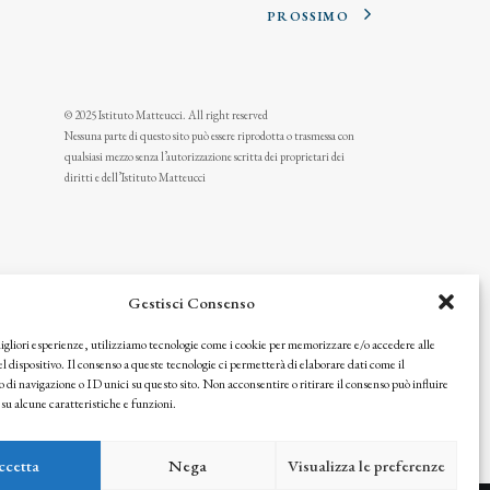
PROSSIMO
© 2025 Istituto Matteucci. All right reserved
Nessuna parte di questo sito può essere riprodotta o trasmessa con
qualsiasi mezzo senza l’autorizzazione scritta dei proprietari dei
diritti e dell’Istituto Matteucci
Gestisci Consenso
migliori esperienze, utilizziamo tecnologie come i cookie per memorizzare e/o accedere alle
l dispositivo. Il consenso a queste tecnologie ci permetterà di elaborare dati come il
i navigazione o ID unici su questo sito. Non acconsentire o ritirare il consenso può influire
u alcune caratteristiche e funzioni.
icy
ccetta
Nega
Visualizza le preferenze