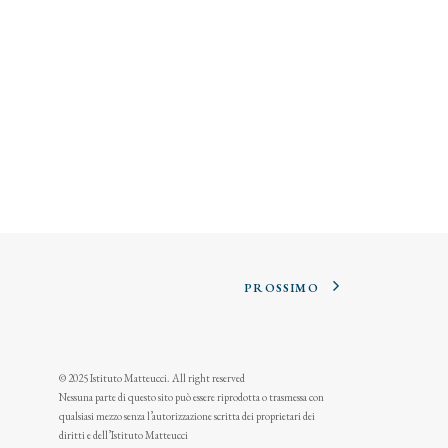
PROSSIMO
© 2025 Istituto Matteucci. All right reserved
Nessuna parte di questo sito può essere riprodotta o trasmessa con
qualsiasi mezzo senza l’autorizzazione scritta dei proprietari dei
diritti e dell’Istituto Matteucci