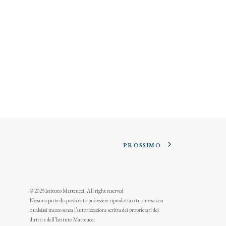
PROSSIMO
© 2025 Istituto Matteucci. All right reserved
Nessuna parte di questo sito può essere riprodotta o trasmessa con
qualsiasi mezzo senza l’autorizzazione scritta dei proprietari dei
diritti e dell’Istituto Matteucci