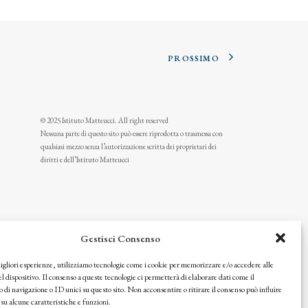
PROSSIMO
© 2025 Istituto Matteucci. All right reserved
Nessuna parte di questo sito può essere riprodotta o trasmessa con
qualsiasi mezzo senza l’autorizzazione scritta dei proprietari dei
diritti e dell’Istituto Matteucci
Gestisci Consenso
migliori esperienze, utilizziamo tecnologie come i cookie per memorizzare e/o accedere alle
l dispositivo. Il consenso a queste tecnologie ci permetterà di elaborare dati come il
i navigazione o ID unici su questo sito. Non acconsentire o ritirare il consenso può influire
u alcune caratteristiche e funzioni.