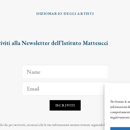
DIZIONARIO DEGLI ARTISTI
riviti alla Newsletter dell’Istituto Matteucci
Per fornire le 
ISCRIVITI
informazioni de
comportamento d
negativamente s
o clic per iscriverti, riconosci che le tue informazioni saranno trattate seguendo la nostra
Privacy Pol