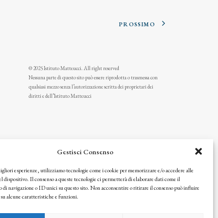
PROSSIMO
© 2025 Istituto Matteucci. All right reserved
Nessuna parte di questo sito può essere riprodotta o trasmessa con
qualsiasi mezzo senza l’autorizzazione scritta dei proprietari dei
diritti e dell’Istituto Matteucci
Gestisci Consenso
migliori esperienze, utilizziamo tecnologie come i cookie per memorizzare e/o accedere alle
l dispositivo. Il consenso a queste tecnologie ci permetterà di elaborare dati come il
i navigazione o ID unici su questo sito. Non acconsentire o ritirare il consenso può influire
u alcune caratteristiche e funzioni.
icy