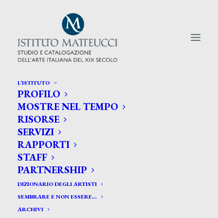
L’ISTITUTO
PROFILO
CERCA TRA GLI ARTISTI:
MOSTRE NEL TEMPO
RISORSE
Search
SERVIZI
for:
RAPPORTI
STAFF
PARTNERSHIP
DIZIONARIO DEGLI ARTISTI
SEMBRARE E NON ESSERE…
ARCHIVI