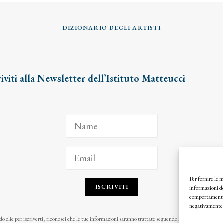
DIZIONARIO DEGLI ARTISTI
riviti alla Newsletter dell’Istituto Matteucci
Per fornire le 
ISCRIVITI
informazioni de
comportamento d
negativamente s
o clic per iscriverti, riconosci che le tue informazioni saranno trattate seguendo la nostra
Privacy Pol