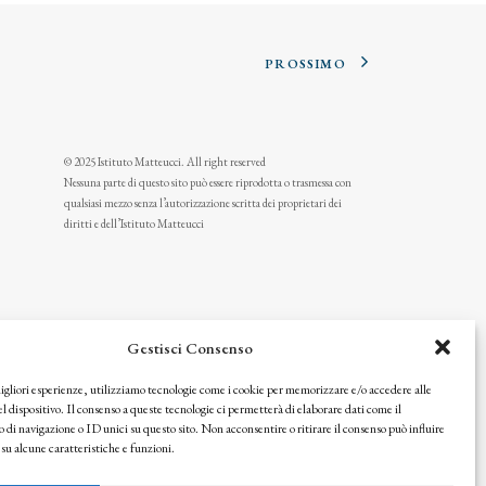
PROSSIMO
© 2025 Istituto Matteucci. All right reserved
Nessuna parte di questo sito può essere riprodotta o trasmessa con
qualsiasi mezzo senza l’autorizzazione scritta dei proprietari dei
diritti e dell’Istituto Matteucci
Gestisci Consenso
migliori esperienze, utilizziamo tecnologie come i cookie per memorizzare e/o accedere alle
l dispositivo. Il consenso a queste tecnologie ci permetterà di elaborare dati come il
i navigazione o ID unici su questo sito. Non acconsentire o ritirare il consenso può influire
u alcune caratteristiche e funzioni.
icy