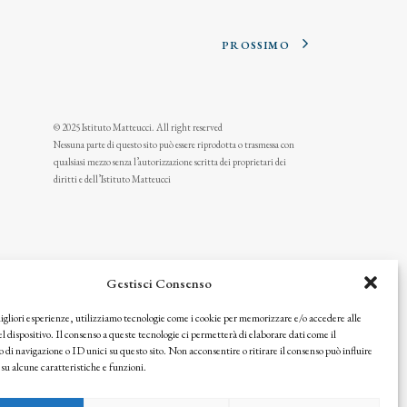
PROSSIMO
© 2025 Istituto Matteucci. All right reserved
Nessuna parte di questo sito può essere riprodotta o trasmessa con
qualsiasi mezzo senza l’autorizzazione scritta dei proprietari dei
diritti e dell’Istituto Matteucci
Gestisci Consenso
migliori esperienze, utilizziamo tecnologie come i cookie per memorizzare e/o accedere alle
l dispositivo. Il consenso a queste tecnologie ci permetterà di elaborare dati come il
i navigazione o ID unici su questo sito. Non acconsentire o ritirare il consenso può influire
u alcune caratteristiche e funzioni.
icy