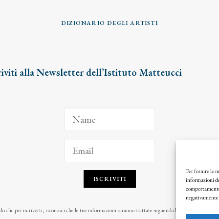
DIZIONARIO DEGLI ARTISTI
riviti alla Newsletter dell’Istituto Matteucci
Per fornire le 
ISCRIVITI
informazioni de
comportamento d
negativamente s
o clic per iscriverti, riconosci che le tue informazioni saranno trattate seguendo la nostra
Privacy Pol