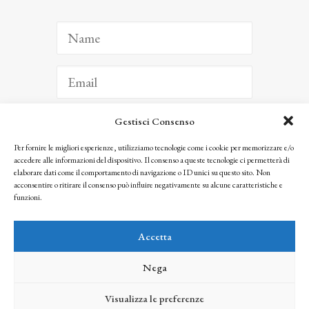
Gestisci Consenso
ISCRIVITI
Per fornire le migliori esperienze, utilizziamo tecnologie come i cookie per memorizzare e/o
accedere alle informazioni del dispositivo. Il consenso a queste tecnologie ci permetterà di
Facendo clic per iscriverti, riconosci che le tue informazioni saranno trattate
elaborare dati come il comportamento di navigazione o ID unici su questo sito. Non
seguendo la nostra
Privacy Policy
acconsentire o ritirare il consenso può influire negativamente su alcune caratteristiche e
© 2025 Istituto Matteucci. All right reserved
funzioni.
Nessuna parte di questo sito può essere riprodotta o trasmessa con qualsiasi mezzo senza
l’autorizzazione scritta dei proprietari dei diritti e dell’Istituto Matteucci
Accetta
Nega
Visualizza le preferenze
credits