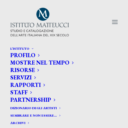
L’ISTITUTO
PROFILO
CERCA TRA GLI ARTISTI:
MOSTRE NEL TEMPO
RISORSE
Search
SERVIZI
for:
RAPPORTI
STAFF
PARTNERSHIP
DIZIONARIO DEGLI ARTISTI
SEMBRARE E NON ESSERE…
ARCHIVI