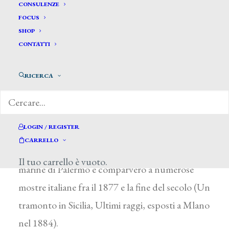
Scarpinato Francesco*
CONSULENZE
FOCUS
SHOP
SCARPINATO FRANCESCO
CONTATTI
Attivo a Palermo fra il 1870 e il 1900
RICERCA
Paesaggista, recuperò le sugge-stioni della
Scuola di Posillipo attraverso gli esempi dei
conterranei F. Lojacono e A. Leto, in opere di
LOGIN / REGISTER
nitida e luminosa definizione. I motivi del suo
CARRELLO
repertorio furono tratti dalle campagne e dalle
Il tuo carrello è vuoto.
marine di Palermo e comparvero a numerose
mostre italiane fra il 1877 e la fine del secolo (Un
tramonto in Sicilia, Ultimi raggi, esposti a Mlano
nel 1884).