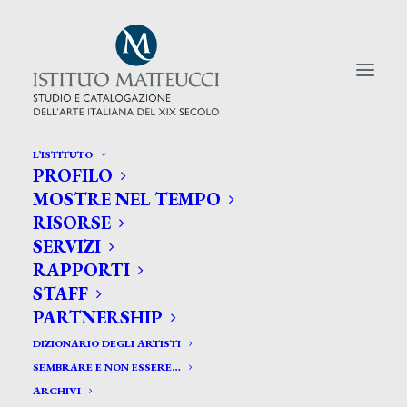
L’ISTITUTO
PROFILO
CERCA TRA GLI ARTISTI:
MOSTRE NEL TEMPO
RISORSE
Search
SERVIZI
for:
RAPPORTI
STAFF
PARTNERSHIP
DIZIONARIO DEGLI ARTISTI
SEMBRARE E NON ESSERE…
ARCHIVI