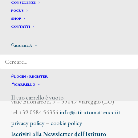
Toscani G.
CONSULENZE
FOCUS
SHOP
CONTATTI
RICERCA
DIZIONARIO DEGLI ARTISTI
LOGIN / REGISTER
CARRELLO
Istituto Matteucci
Il tuo carrello è vuoto.
viale Buonarroti, 9 – 55049 Viareggio (LU)
tel +39 0584 54354
info@istitutomatteucci.it
privacy policy
–
cookie policy
Iscriviti alla Newsletter dell’Istituto