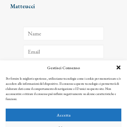
Matteucci
Gestisci Consenso
ISCRIVITI
Per fornire le migliori esperienze, utilizziamo tecnologie come i cookie per memorizzare e/o
accedere alle informazioni del dispositivo. Il consenso a queste tecnologie ci permetterà di
Facendo clic per iscriverti, riconosci che le tue informazioni saranno trattate
elaborare dati come il comportamento di navigazione o ID unici su questo sito. Non
seguendo la nostra
Privacy Policy
acconsentire o ritirare il consenso può influire negativamente su alcune caratteristiche e
© 2025 Istituto Matteucci. All right reserved
funzioni.
Nessuna parte di questo sito può essere riprodotta o trasmessa con qualsiasi mezzo senza
l’autorizzazione scritta dei proprietari dei diritti e dell’Istituto Matteucci
Accetta