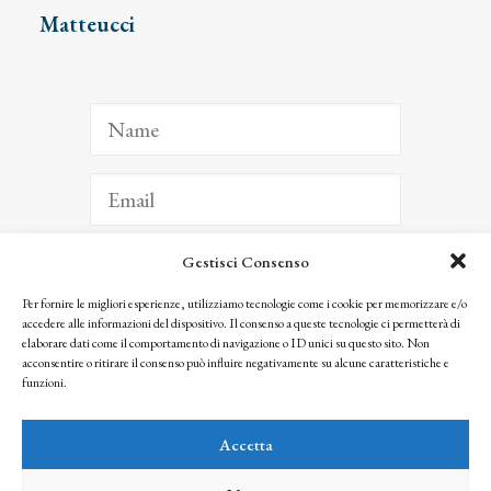
Matteucci
Gestisci Consenso
ISCRIVITI
Per fornire le migliori esperienze, utilizziamo tecnologie come i cookie per memorizzare e/o
accedere alle informazioni del dispositivo. Il consenso a queste tecnologie ci permetterà di
Facendo clic per iscriverti, riconosci che le tue informazioni saranno trattate
elaborare dati come il comportamento di navigazione o ID unici su questo sito. Non
seguendo la nostra
Privacy Policy
acconsentire o ritirare il consenso può influire negativamente su alcune caratteristiche e
© 2025 Istituto Matteucci. All right reserved
funzioni.
Nessuna parte di questo sito può essere riprodotta o trasmessa con qualsiasi mezzo senza
l’autorizzazione scritta dei proprietari dei diritti e dell’Istituto Matteucci
Accetta