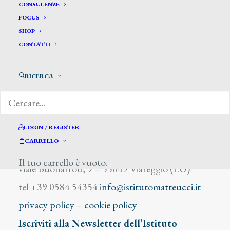
Toscani Odoardo
CONSULENZE
FOCUS
SHOP
CONTATTI
RICERCA
DIZIONARIO DEGLI ARTISTI
LOGIN / REGISTER
CARRELLO
Istituto Matteucci
Il tuo carrello è vuoto.
viale Buonarroti, 9 – 55049 Viareggio (LU)
tel +39 0584 54354
info@istitutomatteucci.it
privacy policy
–
cookie policy
Iscriviti alla Newsletter dell’Istituto