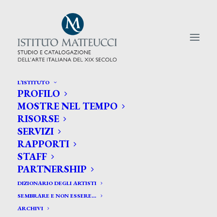
L’ISTITUTO
PROFILO
CERCA TRA GLI ARTISTI:
MOSTRE NEL TEMPO
RISORSE
Search
SERVIZI
for:
RAPPORTI
STAFF
PARTNERSHIP
DIZIONARIO DEGLI ARTISTI
SEMBRARE E NON ESSERE…
ARCHIVI