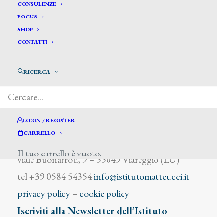
Vallès Federico
CONSULENZE
FOCUS
SHOP
CONTATTI
RICERCA
DIZIONARIO DEGLI ARTISTI
LOGIN / REGISTER
CARRELLO
Istituto Matteucci
Il tuo carrello è vuoto.
viale Buonarroti, 9 – 55049 Viareggio (LU)
tel +39 0584 54354
info@istitutomatteucci.it
privacy policy
–
cookie policy
Iscriviti alla Newsletter dell’Istituto