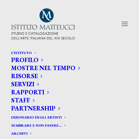
L’ISTITUTO
PROFILO
CERCA TRA GLI ARTISTI:
MOSTRE NEL TEMPO
RISORSE
Search
SERVIZI
for:
RAPPORTI
STAFF
PARTNERSHIP
DIZIONARIO DEGLI ARTISTI
SEMBRARE E NON ESSERE…
ARCHIVI