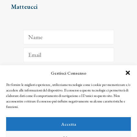
Matteucci
Gestisci Consenso
ISCRIVITI
Per fornire le migliori esperienze, utilizziamo tecnologie come i cookie per memorizzare e/o
accedere alle informazioni del dispositivo. Il consenso a queste tecnologie ci permetterà di
Facendo clic per iscriverti, riconosci che le tue informazioni saranno trattate
elaborare dati come il comportamento di navigazione o ID unici su questo sito. Non
seguendo la nostra
Privacy Policy
acconsentire o ritirare il consenso può influire negativamente su alcune caratteristiche e
© 2025 Istituto Matteucci. All right reserved
funzioni.
Nessuna parte di questo sito può essere riprodotta o trasmessa con qualsiasi mezzo senza
l’autorizzazione scritta dei proprietari dei diritti e dell’Istituto Matteucci
Accetta