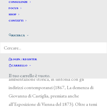
Valles Lorenzo *
CONSULENZE
FOCUS
SHOP
VALLES LORENZO
CONTATTI
Madrid 1830 – Roma 1910
RICERCA
Nel 1853 si stabilì a Roma, dove entrò nello
studio di F. Overbeck, si iscrisse all’Accademia di
San Luca e frequentò l’ambiente internazionale
LOGIN / REGISTER
del Caffè Greco. Seguitò comunque a
CARRELLO
partecipare alle mostre spagnole con soggetti di
Il tuo carrello è vuoto.
ambientazione storica, in sintonia con gli
indirizzi contemporanei (1867, La demenza di
Giovanna di Castiglia, premiata anche
all’Esposizione di Vienna del 1873). Oltre a temi