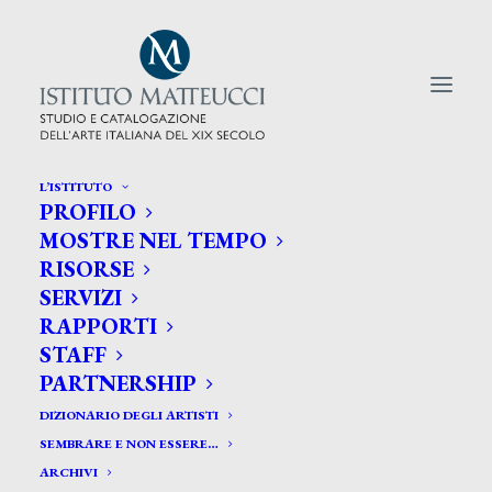
L’ISTITUTO
PROFILO
CERCA TRA GLI ARTISTI:
MOSTRE NEL TEMPO
RISORSE
Search
SERVIZI
for:
RAPPORTI
STAFF
PARTNERSHIP
DIZIONARIO DEGLI ARTISTI
SEMBRARE E NON ESSERE…
ARCHIVI