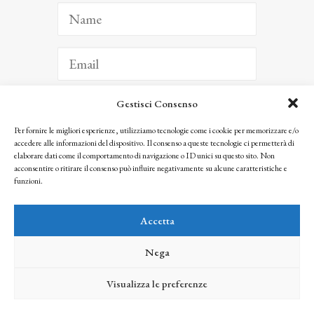
Gestisci Consenso
ISCRIVITI
Per fornire le migliori esperienze, utilizziamo tecnologie come i cookie per memorizzare e/o
accedere alle informazioni del dispositivo. Il consenso a queste tecnologie ci permetterà di
Facendo clic per iscriverti, riconosci che le tue informazioni saranno trattate
elaborare dati come il comportamento di navigazione o ID unici su questo sito. Non
seguendo la nostra
Privacy Policy
acconsentire o ritirare il consenso può influire negativamente su alcune caratteristiche e
© 2025 Istituto Matteucci. All right reserved
funzioni.
Nessuna parte di questo sito può essere riprodotta o trasmessa con qualsiasi mezzo senza
l’autorizzazione scritta dei proprietari dei diritti e dell’Istituto Matteucci
Accetta
Nega
Visualizza le preferenze
credits