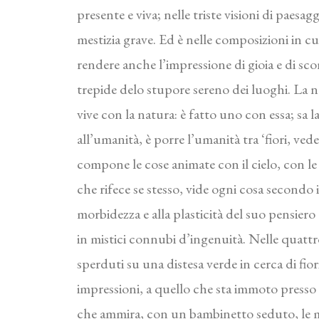
presente e viva; nelle triste visioni di paesag
mestizia grave. Ed è nelle composizioni in c
rendere anche l’impressione di gioia e di sco
trepide delo stupore sereno dei luoghi. La nat
vive con la natura: è fatto uno con essa; sa 
all’umanità, è porre l’umanità tra ‘fiori, ved
compone le cose animate con il cielo, con le p
che rifece se stesso, vide ogni cosa secondo i
morbidezza e alla plasticità del suo pensiero c
in mistici connubi d’ingenuità. Nelle quattro
sperduti su una distesa verde in cerca di fior
impressioni, a quello che sta immoto presso un
che ammira, con un bambinetto seduto, le mer