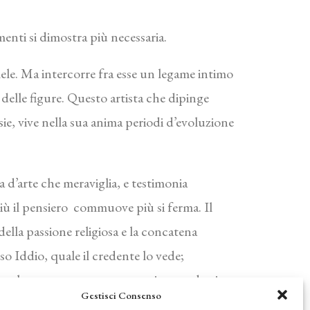
menti si dimostra più necessaria.
lele. Ma intercorre fra esse un legame intimo
a delle figure. Questo artista che dipinge
ie, vive nella sua anima periodi d’evoluzione
 d’arte che meraviglia, e testimonia
più il pensiero commuove più si ferma. Il
ella passione religiosa e la concatena
esso Iddio, quale il credente lo vede;
 solo poteva sopportare, aggiungendo ai
Gestisci Consenso
ede fa preghiera e motivo di imitazione, sono