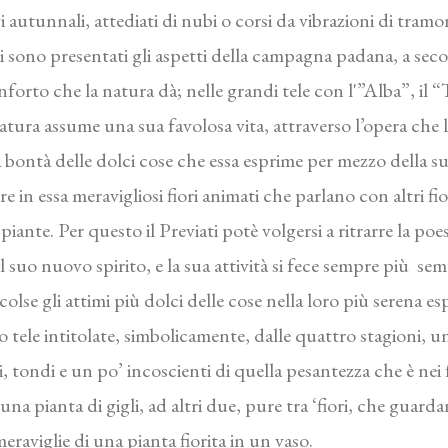
gi autunnali, attediati di nubi o corsi da vibrazioni di tramo
ui sono presentati gli aspetti della campagna padana, a sec
nforto che la natura dà; nelle grandi tele con l'”Alba”, il 
ura assume una sua favolosa vita, attraverso l’opera che la f
la bontà delle dolci cose che essa esprime per mezzo della s
ere in essa meravigliosi fiori animati che parlano con altri 
iante. Per questo il Previati potè volgersi a ritrarre la po
l suo nuovo spirito, e la sua attività si fece sempre più semp
olse gli attimi più dolci delle cose nella loro più serena esp
 tele intitolate, simbolicamente, dalle quattro stagioni, u
i, tondi e un po’ incoscienti di quella pesantezza che è nei 
a pianta di gigli, ad altri due, pure tra ‘fiori, che guarda
aviglie di una pianta fiorita in un vaso.