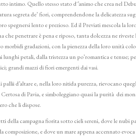
tto intimo. Quello stesso stato d´’animo che crea nel Deb
ra segreta de’ fiori, comprendendone la delicatezza suggest
ro spegnersi lento e prezioso. Ed il Previati mescola la loro 
ana che penetrare è pena e riposo, tanta dolcezza ne rivest
oro morbidi gradazioni, con la pienezza della loro unità colo
 lunghi petali, dalla tristezza un po’romantica e tenue; pe
ci; grandi mazzi di fiori emergenti dai vasi.
pallii d’altare e, nella loro nitida purezza, rievocano quegl
 Certosa di Pavia, e simboleggiano quasi la purità dei mona
ro che li dispose.
etti della campagna fiorita sotto cieli sereni, dove le nubi 
ella composizione, e dove un mare appena accennato evoca g