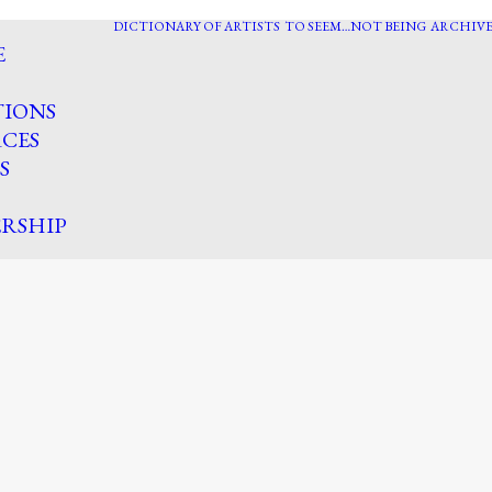
DICTIONARY OF ARTISTS
TO SEEM…NOT BEING
ARCHIVE
E
TIONS
CES
S
RSHIP