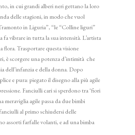
nto, in cui grandi alberi neri gettano la loro
onda delle stagioni, in modo che vuol
“Tramonto in Liguria”, “le “Colline liguri”
a vibrare in tutta la sua intensità. L’artista
ua flora. Trasportare questa visione
fiori, è scorgere una potenza d’intimità che
esia dell’infanzia e della donna. Dopo
lice e pura: piegato il disegno alla più agile
ressione. Fanciulli cari si sperdono tra ‘fiori
na meraviglia agile passa da due bimbi
fanciulli al primo schiudersi delle
no assorti farfalle volanti, e ad una bimba