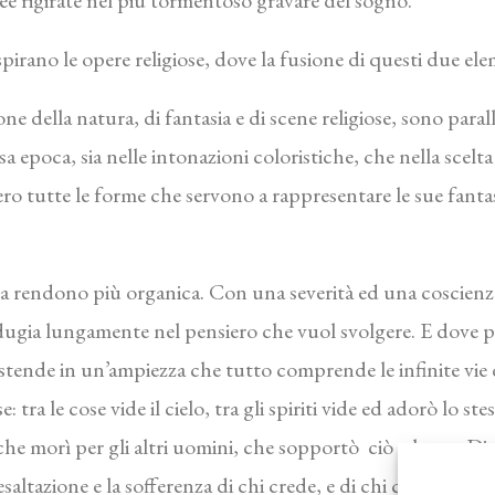
ee rigirate nel più tormentoso gravare del sogno.
pirano le opere religiose, dove la fusione di questi due ele
e della natura, di fantasia e di scene religiose, sono paral
a epoca, sia nelle intonazioni coloristiche, che nella scelt
ro tutte le forme che servono a rappresentare le sue fantas
la rendono più organica. Con una severità ed una coscienza
 indugia lungamente nel pensiero che vuol svolgere. E dove 
stende in un’ampiezza che tutto comprende le infinite vie d
 tra le cose vide il cielo, tra gli spiriti vide ed adorò lo st
e morì per gli altri uomini, che sopportò ciò che un Dio
esaltazione e la sofferenza di chi crede, e di chi ciò che cr