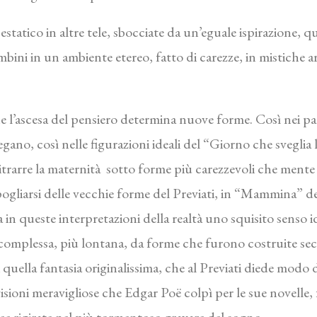
 estatico in altre tele, sbocciate da un’eguale ispirazione, 
ini in un ambiente etereo, fatto di carezze, in mistiche ar
 l’ascesa del pensiero determina nuove forme. Così nei pa
piegano, così nelle figurazioni ideali del “Giorno che sveglia
a ritrarre la maternità sotto forme più carezzevoli che mente
ogliarsi delle vecchie forme del Previati, in “Mammina” d
ita in queste interpretazioni della realtà uno squisito senso i
complessa, più lontana, da forme che furono costruite seco
di quella fantasia originalissima, che al Previati diede modo 
visioni meravigliose che Edgar Poë colpì per le sue novelle