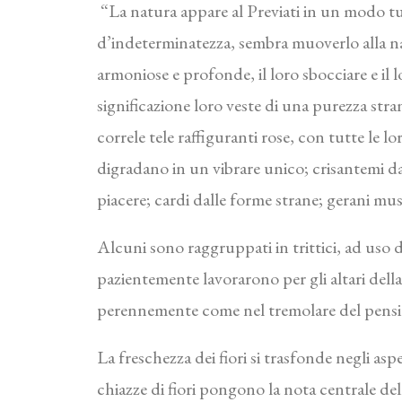
“La natura appare al Previati in un modo tu
d’indeterminatezza, sembra muoverlo alla natu
armoniose e profonde, il loro sbocciare e il lo
significazione loro veste di una purezza str
correle tele raffiguranti rose, con tutte le l
digradano in un vibrare unico; crisantemi dai
piacere; cardi dalle forme strane; gerani musi
Alcuni sono raggruppati in trittici, ad uso di 
pazientemente lavorarono per gli altari della
perennemente come nel tremolare del pensie
La freschezza dei fiori si trasfonde negli asp
chiazze di fiori pongono la nota centrale d