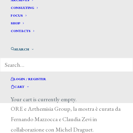
ARCHIVES
CONSULTING
FOCUS
SHOP
CONTACTS
da Il Sole 24Ore, 31 gennaio 2016
SEARCH
Dal 3 febbraio al 5 giugno Palazzo Reale di
Milano ospita la mostra “Il Simbolismo. Arte in
Europa dalla Belle Époque alla Grande Guerra”.
LOGIN / REGISTER
Promossa dal Comune di Milano-Cultura e
CART
prodotta da 24 ORE Cultura – Gruppo 24
Your cart is currently empty.
ORE e Arthemisia Group, la mostra è curata da
Fernando Mazzocca e Claudia Zevi in
collaborazione con Michel Draguet.