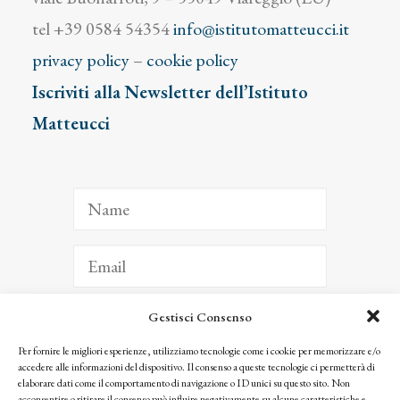
tel +39 0584 54354
info@istitutomatteucci.it
privacy policy
–
cookie policy
Iscriviti alla Newsletter dell’Istituto
Matteucci
Gestisci Consenso
ISCRIVITI
Per fornire le migliori esperienze, utilizziamo tecnologie come i cookie per memorizzare e/o
accedere alle informazioni del dispositivo. Il consenso a queste tecnologie ci permetterà di
Facendo clic per iscriverti, riconosci che le tue informazioni saranno trattate
elaborare dati come il comportamento di navigazione o ID unici su questo sito. Non
seguendo la nostra
Privacy Policy
acconsentire o ritirare il consenso può influire negativamente su alcune caratteristiche e