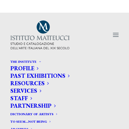
THE INSTITUTE
PROFILE
PAST EXHIBITIONS
RESOURCES
I lombardi hanno un vantaggio: la
SERVICES
Rete dell’800
STAFF
PARTNERSHIP
DICTIONARY OF ARTISTS
TO SEEM…NOT BEING