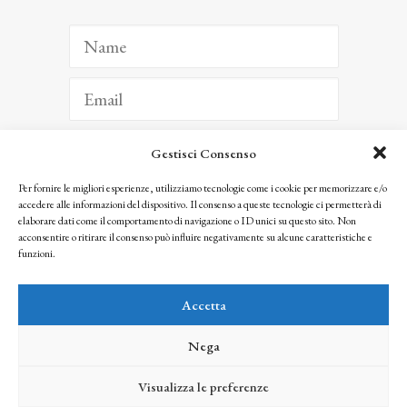
Gestisci Consenso
ISCRIVITI
Per fornire le migliori esperienze, utilizziamo tecnologie come i cookie per memorizzare e/o
accedere alle informazioni del dispositivo. Il consenso a queste tecnologie ci permetterà di
Facendo clic per iscriverti, riconosci che le tue informazioni saranno trattate
elaborare dati come il comportamento di navigazione o ID unici su questo sito. Non
seguendo la nostra
Privacy Policy
acconsentire o ritirare il consenso può influire negativamente su alcune caratteristiche e
© 2025 Istituto Matteucci. All right reserved
funzioni.
Nessuna parte di questo sito può essere riprodotta o trasmessa con qualsiasi mezzo senza
l’autorizzazione scritta dei proprietari dei diritti e dell’Istituto Matteucci
Accetta
Nega
Visualizza le preferenze
credits