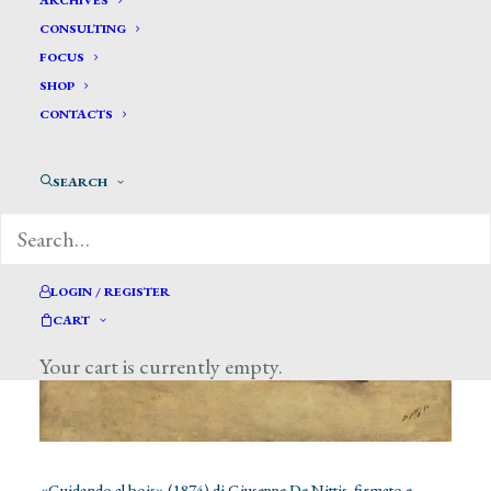
ARCHIVES
CONSULTING
FOCUS
SHOP
CONTACTS
SEARCH
LOGIN / REGISTER
CART
Your cart is currently empty.
«Guidando al bois» (1874) di Giuseppe De Nittis, firmato e