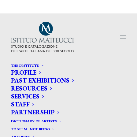
THE INSTITUTE
PROFILE
PAST EXHIBITIONS
Il Carnevale viareggino
RESOURCES
SERVICES
nell’Ottocento. Rito urbano,
STAFF
satira e immaginario pittorico
PARTNERSHIP
DICTIONARY OF ARTISTS
TO SEEM…NOT BEING