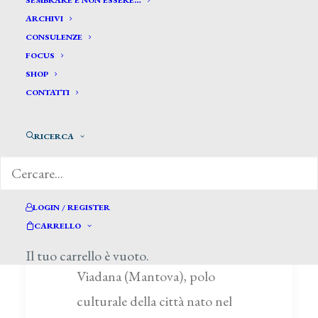
SEMBRARE E NON ESSERE…
ARCHIVI
CONSULENZE
FOCUS
SHOP
CONTATTI
Le donne lettrici hanno fatto
crescere l'Italia
RICERCA
Venerdì 13 marzo nella
LOGIN / REGISTER
Galleria d’arte Moderna e
CARRELLO
Contemporanea del MuVi di
Il tuo carrello è vuoto.
Viadana (Mantova), polo
culturale della città nato nel