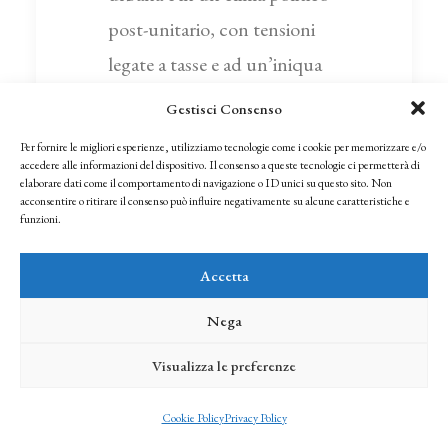
post-unitario, con tensioni
legate a tasse e ad un’iniqua
gestione amministrativa. La
Gestisci Consenso
festa divenne così uno spazio
Per fornire le migliori esperienze, utilizziamo tecnologie come i cookie per memorizzare e/o
pubblico in cui il popolo
accedere alle informazioni del dispositivo. Il consenso a queste tecnologie ci permetterà di
elaborare dati come il comportamento di navigazione o ID unici su questo sito. Non
attraverso la caricatura
acconsentire o ritirare il consenso può influire negativamente su alcune caratteristiche e
funzioni.
poteva esprimere pungenti
critiche verso il potere. I primi
Accetta
carri, trainati da bovi, erano
Nega
molto rudimentali; i pianali
Visualizza le preferenze
provenivano dai cantieri della
Darsena viareggina o dalle
Cookie Policy
Privacy Policy