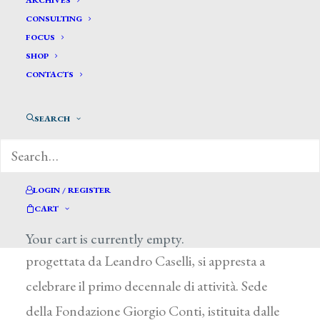
ARCHIVES
CONSULTING
FOCUS
SHOP
A Palazzo Cucchiari di Carrara una mostra
CONTACTS
esplora l’inscindibile legame tra arte e gioco
SEARCH
nel periodo compreso tra la corrente
realista e le due guerre.
Inseritasi a pieno titolo nei circuiti espositivi
LOGIN / REGISTER
nazionali ed internazionali, Palazzo Cucchiari a
CART
Carrara, sontuosa residenza ottocentesca
Your cart is currently empty.
progettata da Leandro Caselli, si appresta a
celebrare il primo decennale di attività. Sede
della Fondazione Giorgio Conti, istituita dalle