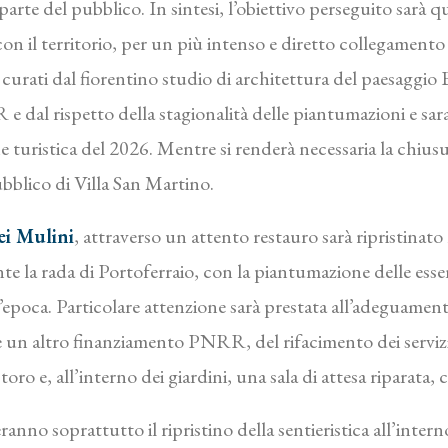
a parte del pubblico. In sintesi, l’obiettivo perseguito sarà
il territorio, per un più intenso e diretto collegamento c
i, curati dal fiorentino studio di architettura del paesaggio
e dal rispetto della stagionalità delle piantumazioni e sa
one turistica del 2026. Mentre si renderà necessaria la chius
bblico di Villa San Martino.
ei Mulini
, attraverso un attento restauro sarà ripristinato 
e la rada di Portoferraio, con la piantumazione delle essen
’epoca. Particolare attenzione sarà prestata all’adeguament
 un altro finanziamento PNRR, del rifacimento dei servizi. 
oro e, all’interno dei giardini, una sala di attesa riparata, c
anno soprattutto il ripristino della sentieristica all’intern