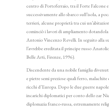
centro di Portoferraio, tra il Forte Falcone e 
successivamente allo sbarco sull’isola, a poc
terrieri, alcune proprietà tra cui un’abitazio
cominciò i lavori di ampliamento dotandola d
Antonio Vincenzo Revelli. In seguito alla su
l’avrebbe ereditata il principe russo Anatol
Belle Arti, Firenze, 1996).
Discendente da una nobile famiglia divenuta 
e pietre semi preziose quali ferro, malachite 
ricchi d’Europa. Dopo le due guerre napoleoni
incarichi diplomatici per conto dello zar Nico
diplomazia franco-russa, estremamente religi