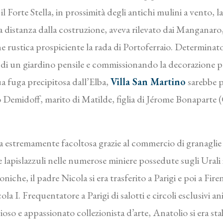
il Forte Stella, in prossimità degli antichi mulini a vento, l
a distanza dalla costruzione, aveva rilevato dai Manganaro, 
ne rustica prospiciente la rada di Portoferraio. Determinato
i un giardino pensile e commissionando la decorazione pari
a fuga precipitosa dall’Elba,
Villa San Martino
sarebbe p
io Demidoff, marito di Matilde, figlia di Jérome Bonaparte
estremamente facoltosa grazie al commercio di granaglie e 
e lapislazzuli nelle numerose miniere possedute sugli Urali 
che, il padre Nicola si era trasferito a Parigi e poi a Firen
la I. Frequentatore a Parigi di salotti e circoli esclusivi an
oso e appassionato collezionista d’arte, Anatolio si era s