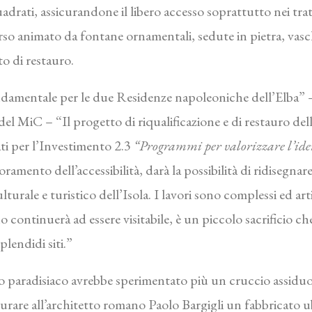
adrati, assicurandone il libero accesso soprattutto nei tra
rso animato da fontane ornamentali, sedute in pietra, vas
o di restauro.
amentale per le due Residenze napoleoniche dell’Elba” – 
el MiC – “Il progetto di riqualificazione e di restauro dell
ati per l’Investimento 2.3
“Programmi per valorizzare l’ident
amento dell’accessibilità, darà la possibilità di ridisegna
turale e turistico dell’Isola. I lavori sono complessi ed ar
continuerà ad essere visitabile, è un piccolo sacrificio che 
plendidi siti.”
to paradisiaco avrebbe sperimentato più un cruccio assiduo
urare all’architetto romano Paolo Bargigli un fabbricato ubi