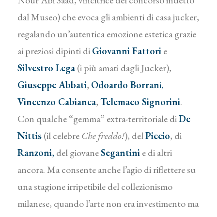
Nour Abi Saad, vincitrice del concorso indetto
dal Museo) che evoca gli ambienti di casa jucker,
regalando un’autentica emozione estetica grazie
ai preziosi dipinti di
Giovanni Fattori
e
Silvestro Lega
(i più amati dagli Jucker),
Giuseppe Abbati
,
Odoardo Borran
i,
Vincenzo Cabianca
,
Telemaco Signorini
.
Con qualche “gemma” extra-territoriale di
De
Nittis
(il celebre
Che freddo!
), del
Piccio
, di
Ranzoni
,
del giovane
Segantini
e di altri
ancora. Ma consente anche l’agio di riflettere su
una stagione irripetibile del collezionismo
milanese, quando l’arte non era investimento ma