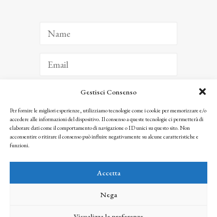
Gestisci Consenso
ISCRIVITI
Per fornire le migliori esperienze, utilizziamo tecnologie come i cookie per memorizzare e/o
accedere alle informazioni del dispositivo. Il consenso a queste tecnologie ci permetterà di
Facendo clic per iscriverti, riconosci che le tue informazioni saranno trattate
elaborare dati come il comportamento di navigazione o ID unici su questo sito. Non
seguendo la nostra
Privacy Policy
acconsentire o ritirare il consenso può influire negativamente su alcune caratteristiche e
© 2025 Istituto Matteucci. All right reserved
funzioni.
Nessuna parte di questo sito può essere riprodotta o trasmessa con qualsiasi mezzo senza
l’autorizzazione scritta dei proprietari dei diritti e dell’Istituto Matteucci
Accetta
Nega
Visualizza le preferenze