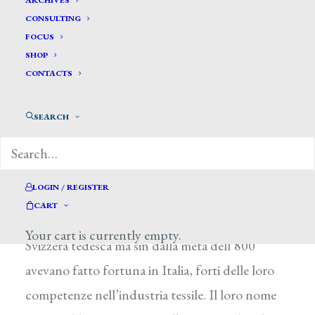
ARCHIVES
CONSULTING
FOCUS
SHOP
CONTACTS
di Ada Masoero, da Il Sole 24 Ore, 31
SEARCH
gennaio 2016
LOGIN / REGISTER
Gran lavoratori e dotati di un invidiabile spirito
CART
imprenditoriale, gli Jucker provenivano dalla
Your cart is currently empty.
Svizzera tedesca ma sin dalla metà dell’800
avevano fatto fortuna in Italia, forti delle loro
competenze nell’industria tessile. Il loro nome