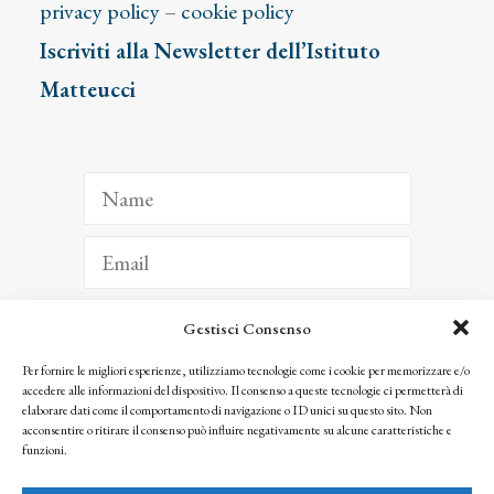
privacy policy
–
cookie policy
Iscriviti alla Newsletter dell’Istituto
Matteucci
Gestisci Consenso
ISCRIVITI
Per fornire le migliori esperienze, utilizziamo tecnologie come i cookie per memorizzare e/o
accedere alle informazioni del dispositivo. Il consenso a queste tecnologie ci permetterà di
Facendo clic per iscriverti, riconosci che le tue informazioni saranno trattate
elaborare dati come il comportamento di navigazione o ID unici su questo sito. Non
seguendo la nostra
Privacy Policy
acconsentire o ritirare il consenso può influire negativamente su alcune caratteristiche e
© 2025 Istituto Matteucci. All right reserved
funzioni.
Nessuna parte di questo sito può essere riprodotta o trasmessa con qualsiasi mezzo senza
l’autorizzazione scritta dei proprietari dei diritti e dell’Istituto Matteucci