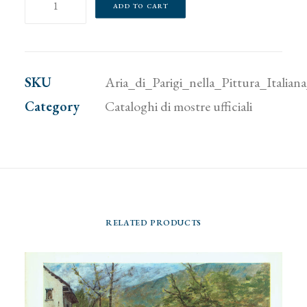
ADD TO CART
di
Parigi
nella
SKU
Aria_di_Parigi_nella_Pittura_Itali
Pittura
Category
Cataloghi di mostre ufficiali
Italiana
del
Secondo
Ottocento
quantity
RELATED PRODUCTS