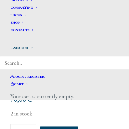
ARCHIVES
CONSULTING
FOCUS
SHOP
CONTACTS
SEARCH
LOGIN / REGISTER
CART
Your cart is currently empty.
70,00
€
2 in stock
Aria