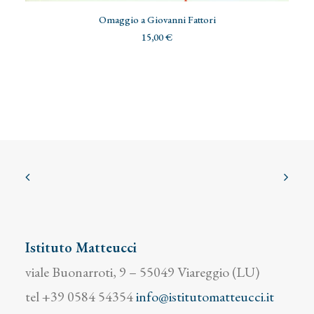
ADD TO CART
Omaggio a Giovanni Fattori
15,00
€
Istituto Matteucci
viale Buonarroti, 9 – 55049 Viareggio (LU)
tel +39 0584 54354
info@istitutomatteucci.it