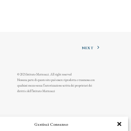
NEXT
© 2025 Istituto Matteucci. All right reserved
Nessuna parte di questo sito può essere riprodotta o trasmessa con
qualsiasi mezzo senza l’autorizzazione scritta dei proprietari dei
diritti e dell’Istituto Matteucci
Gestisci Consenso