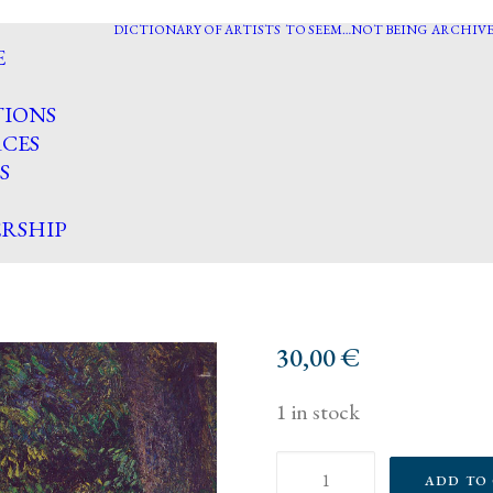
DICTIONARY OF ARTISTS
TO SEEM…NOT BEING
ARCHIVE
E
TIONS
CES
S
RSHIP
30,00
€
1 in stock
Ritratti
ADD TO