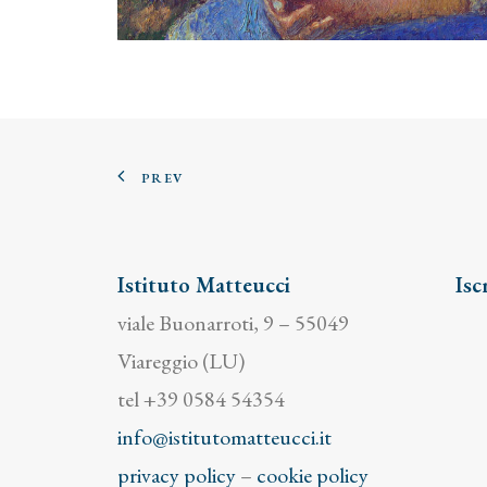
PREV
Istituto Matteucci
Isc
viale Buonarroti, 9 – 55049
Viareggio (LU)
tel +39 0584 54354
info@istitutomatteucci.it
privacy policy
–
cookie policy