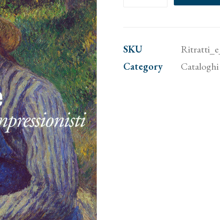
e
figure.
Capolavori
SKU
Ritratti_
Impressionisti
Category
Cataloghi 
quantity