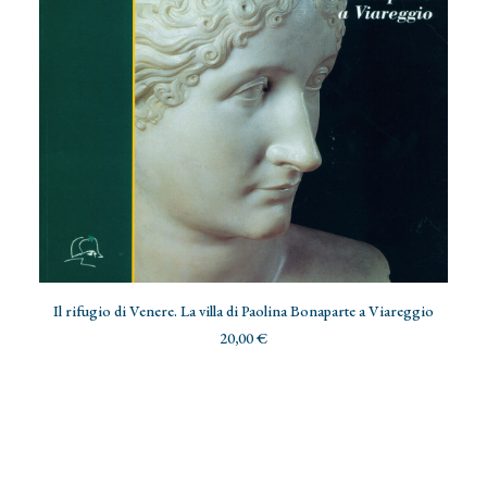
ADD TO CART
Il rifugio di Venere. La villa di Paolina Bonaparte a Viareggio
20,00
€