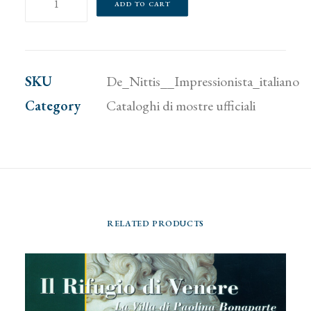
ADD TO CART
Nittis.
Impressionista
italiano
SKU
De_Nittis__Impressionista_italiano
quantity
Category
Cataloghi di mostre ufficiali
RELATED PRODUCTS