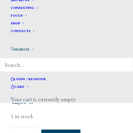
ARCHIVES
CONSULTING
FOCUS
SHOP
CONTACTS
SEARCH
LOGIN / REGISTER
CART
Your cart is currently empty.
42,00
€
1 in stock
De