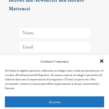
Iscriviti alla Newsletter dell’Istituto
Matteucci
Gestisci Consenso
ISCRIVITI
Per fornire le migliori esperienze, utilizziamo tecnologie come i cookie per memorizzare e/o
accedere alle informazioni del dispositivo. Il consenso a queste tecnologie ci permetterà di
Facendo clic per iscriverti, riconosci che le tue informazioni saranno trattate
elaborare dati come il comportamento di navigazione o ID unici su questo sito. Non
seguendo la nostra
Privacy Policy
acconsentire o ritirare il consenso può influire negativamente su alcune caratteristiche e
© 2025 Istituto Matteucci. All right reserved
funzioni.
Nessuna parte di questo sito può essere riprodotta o trasmessa con qualsiasi mezzo senza
l’autorizzazione scritta dei proprietari dei diritti e dell’Istituto Matteucci
Accetta