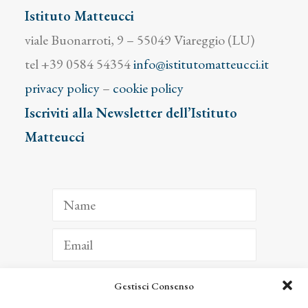
il
Istituto Matteucci
pennello
viale Buonarroti, 9 – 55049 Viareggio (LU)
quantity
tel +39 0584 54354
info@istitutomatteucci.it
privacy policy
–
cookie policy
Iscriviti alla Newsletter dell’Istituto
Matteucci
Gestisci Consenso
ISCRIVITI