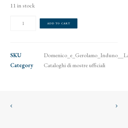
11 in stock
Domenico
ADD TO CART
e
Gerolamo
Induno.
SKU
Domenico_e_Gerolamo_Induno__La_s
La
Category
Cataloghi di mostre ufficiali
storia
e
la
cronaca
scritte
con