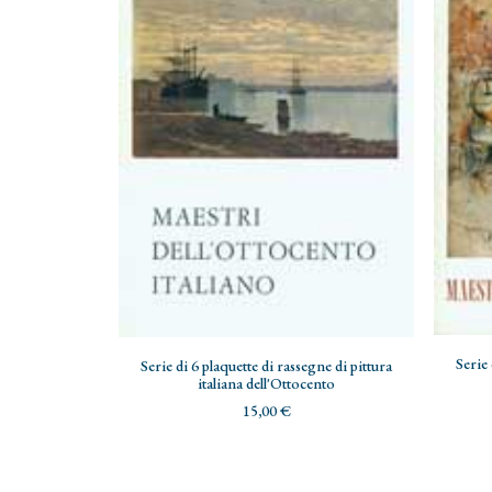
ADD TO CART
Serie 
Serie di 6 plaquette di rassegne di pittura
italiana dell'Ottocento
15,00
€