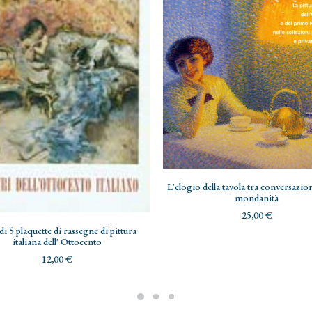
ADD TO CART
L'elogio della tavola tra conversazio
mondanità
25,00
€
ADD TO CART
di 5 plaquette di rassegne di pittura
italiana dell' Ottocento
12,00
€