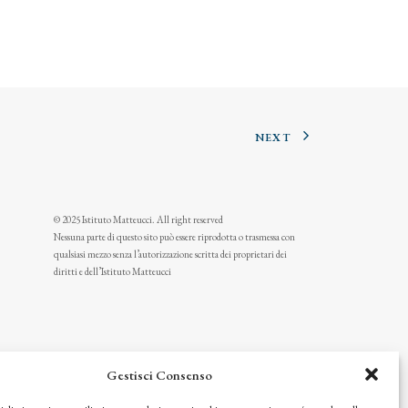
NEXT
© 2025 Istituto Matteucci. All right reserved
Nessuna parte di questo sito può essere riprodotta o trasmessa con
qualsiasi mezzo senza l’autorizzazione scritta dei proprietari dei
diritti e dell’Istituto Matteucci
Gestisci Consenso