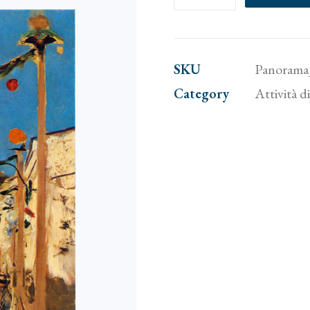
pittorico
dell'Ottocento
italiano
SKU
Panorama_
quantity
Category
Attività di