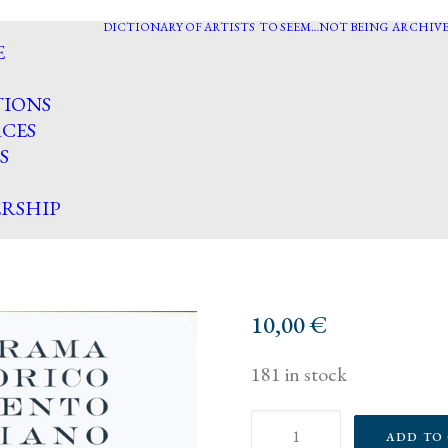
DICTIONARY OF ARTISTS
TO SEEM…NOT BEING
ARCHIVE
E
TIONS
CES
S
RSHIP
10,00
€
181 in stock
Panorama
ADD TO