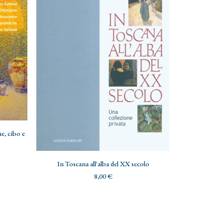
ne, cibo e
ADD TO CART
In Toscana all'alba del XX secolo
Realtà e 
8,00
€