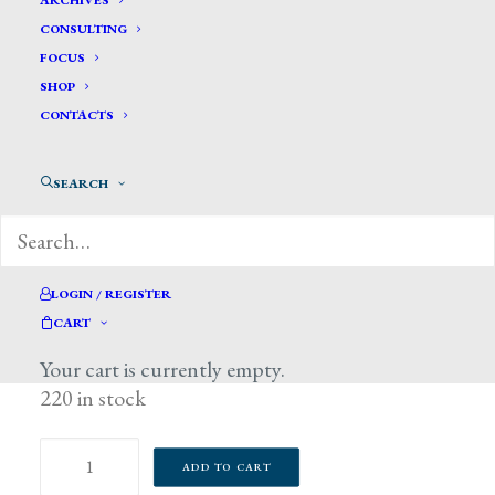
ARCHIVES
CONSULTING
FOCUS
SHOP
CONTACTS
SEARCH
LOGIN / REGISTER
CART
15,00
€
Your cart is currently empty.
220 in stock
Pittori
ADD TO CART
italiani