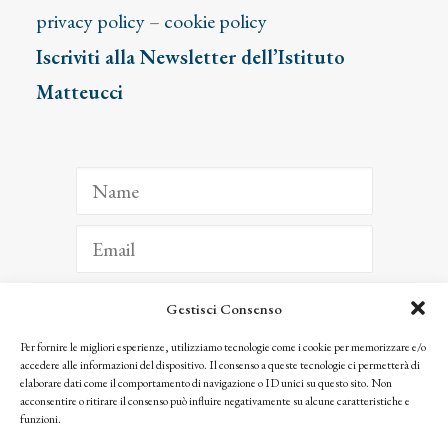
privacy policy
–
cookie policy
Iscriviti alla Newsletter dell’Istituto
Matteucci
Gestisci Consenso
ISCRIVITI
Per fornire le migliori esperienze, utilizziamo tecnologie come i cookie per memorizzare e/o
accedere alle informazioni del dispositivo. Il consenso a queste tecnologie ci permetterà di
Facendo clic per iscriverti, riconosci che le tue informazioni saranno trattate
elaborare dati come il comportamento di navigazione o ID unici su questo sito. Non
seguendo la nostra
Privacy Policy
acconsentire o ritirare il consenso può influire negativamente su alcune caratteristiche e
© 2025 Istituto Matteucci. All right reserved
funzioni.
Nessuna parte di questo sito può essere riprodotta o trasmessa con qualsiasi mezzo senza