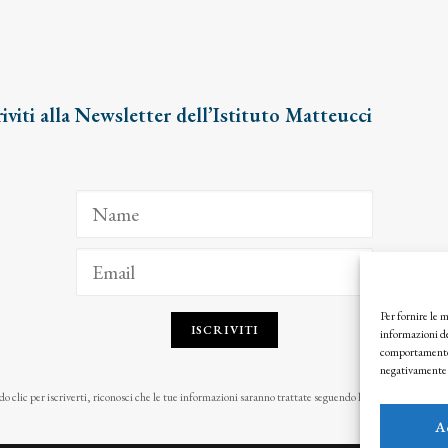
riviti alla Newsletter dell’Istituto Matteucci
Per fornire le 
ISCRIVITI
informazioni de
comportamento d
negativamente s
o clic per iscriverti, riconosci che le tue informazioni saranno trattate seguendo la nostra
Privacy Pol
A