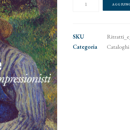
Ritratti
AGGIUN
e
figure.
Capolavori
SKU
Ritratti_
Impressionisti
Categoria
Cataloghi 
quantità