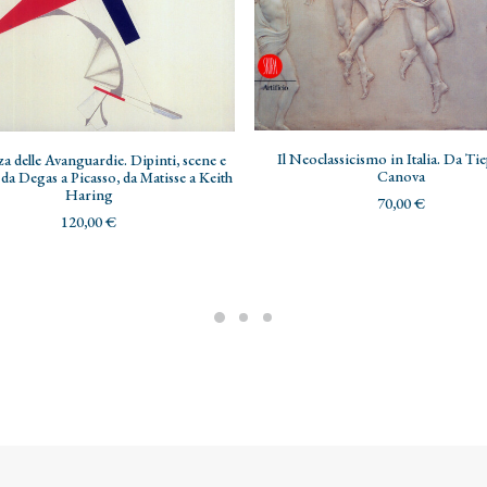
AGGIUNGI AL CARRELLO
AGGIUNGI AL CARRELLO
Il Neoclassicismo in Italia. Da Ti
a delle Avanguardie. Dipinti, scene e
Canova
da Degas a Picasso, da Matisse a Keith
Haring
70,00
€
120,00
€