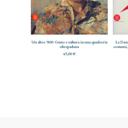
AGGIUNGI AL CARRELLO
Un altro '800. Gusto e cultura in una quadreria
La Danz
oltrepadana
costumi, 
45,00
€