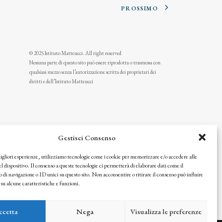
PROSSIMO
© 2025 Istituto Matteucci. All right reserved
Nessuna parte di questo sito può essere riprodotta o trasmessa con
qualsiasi mezzo senza l’autorizzazione scritta dei proprietari dei
diritti e dell’Istituto Matteucci
Gestisci Consenso
migliori esperienze, utilizziamo tecnologie come i cookie per memorizzare e/o accedere alle
l dispositivo. Il consenso a queste tecnologie ci permetterà di elaborare dati come il
i navigazione o ID unici su questo sito. Non acconsentire o ritirare il consenso può influire
u alcune caratteristiche e funzioni.
icy
ccetta
Nega
Visualizza le preferenze