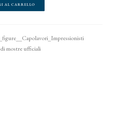
GI AL CARRELLO
e_figure__Capolavori_Impressionisti
di mostre ufficiali