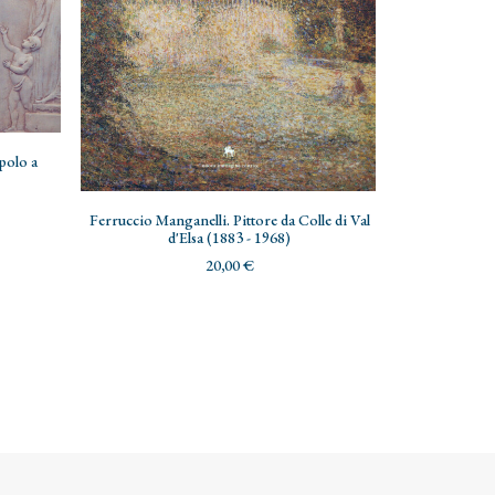
AGG
epolo a
Imp
AGGIUNGI AL CARRELLO
Ferruccio Manganelli. Pittore da Colle di Val
d'Elsa (1883 - 1968)
20,00
€