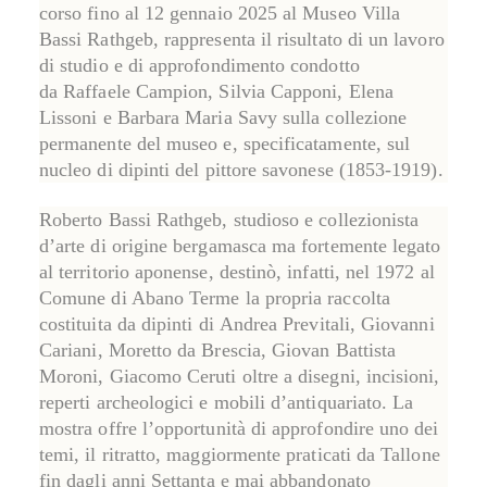
corso
fino al 12 gennaio 2025
al
Museo Villa
Bassi Rathgeb
, rappresenta il risultato di un lavoro
di studio e di approfondimento condotto
da
Raffaele Campion
,
Silvia Capponi
,
Elena
Lissoni
e
Barbara Maria Savy
sulla collezione
permanente del museo e, specificatamente, sul
nucleo di dipinti del pittore savonese (1853-1919).
Roberto Bassi Rathgeb, studioso e collezionista
d’arte di origine bergamasca ma fortemente legato
al territorio aponense, destinò, infatti, nel 1972 al
Comune di Abano Terme la propria raccolta
costituita da dipinti di
Andrea Previtali
,
Giovanni
Cariani
,
Moretto da Brescia
,
Giovan Battista
Moroni
,
Giacomo Ceruti
oltre a disegni, incisioni,
reperti archeologici e mobili d’antiquariato. La
mostra offre l’opportunità di approfondire uno dei
temi, il
ritratto
, maggiormente praticati da Tallone
fin dagli anni Settanta e mai abbandonato