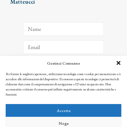
Matteucci
Gestisci Consenso
ISCRIVITI
Per fornire le migliori esperienze, utilizziamo tecnologie come i cookie per memorizzare e/o
accedere alle informazioni del dispositivo. Il consenso a queste tecnologie ci permetterà di
Facendo clic per iscriverti, riconosci che le tue informazioni saranno trattate
elaborare dati come il comportamento di navigazione o ID unici su questo sito. Non
seguendo la nostra
Privacy Policy
acconsentire o ritirare il consenso può influire negativamente su alcune caratteristiche e
© 2025 Istituto Matteucci. All right reserved
funzioni.
Nessuna parte di questo sito può essere riprodotta o trasmessa con qualsiasi mezzo senza
l’autorizzazione scritta dei proprietari dei diritti e dell’Istituto Matteucci
Accetta
Nega