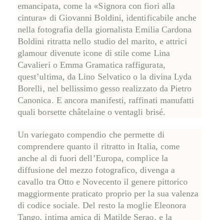
emancipata, come la «Signora con fiori alla
cintura» di
Giovanni Boldini
, identificabile anche
nella fotografia della giornalista
Emilia Cardona
Boldini
ritratta nello studio del marito, e attrici
glamour divenute icone di stile come
Lina
Cavalieri
o
Emma Gramatica
raffigurata,
quest’ultima, da
Lino Selvatico
o la divina
Lyda
Borelli
, nel bellissimo gesso realizzato da
Pietro
Canonica
. E ancora manifesti, raffinati manufatti
quali borsette châtelaine o ventagli brisé.
Un variegato compendio che permette di
comprendere quanto il ritratto in Italia, come
anche al di fuori dell’Europa, complice la
diffusione del mezzo fotografico, divenga a
cavallo tra Otto e Novecento il genere pittorico
maggiormente praticato proprio per la sua
valenza
di codice sociale
. Del resto la moglie Eleonora
Tango, intima amica di Matilde Serao, e la