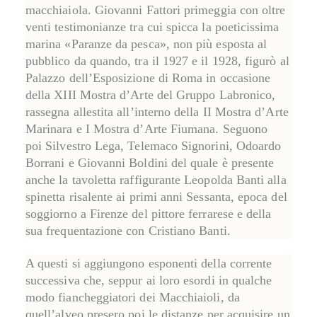
macchiaiola.
Giovanni Fattori
primeggia con oltre
venti testimonianze tra cui spicca la poeticissima
marina «Paranze da pesca», non più esposta al
pubblico da quando, tra il 1927 e il 1928, figurò al
Palazzo dell’Esposizione di Roma in occasione
della XIII Mostra d’Arte del Gruppo Labronico,
rassegna allestita all’interno della II Mostra d’Arte
Marinara e I Mostra d’Arte Fiumana. Seguono
poi
Silvestro Lega
,
Telemaco Signorini
,
Odoardo
Borrani
e
Giovanni Boldini
del quale è presente
anche la tavoletta raffigurante Leopolda Banti alla
spinetta risalente ai primi anni Sessanta, epoca del
soggiorno a Firenze del pittore ferrarese e della
sua frequentazione con
Cristiano Banti
.
A questi si aggiungono esponenti della corrente
successiva che, seppur ai loro esordi in qualche
modo fiancheggiatori dei Macchiaioli, da
quell’alveo presero poi le distanze per acquisire un