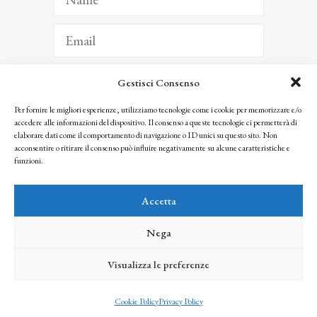
Gestisci Consenso
ISCRIVITI
Per fornire le migliori esperienze, utilizziamo tecnologie come i cookie per memorizzare e/o
accedere alle informazioni del dispositivo. Il consenso a queste tecnologie ci permetterà di
Facendo clic per iscriverti, riconosci che le tue informazioni saranno trattate
elaborare dati come il comportamento di navigazione o ID unici su questo sito. Non
seguendo la nostra
Privacy Policy
acconsentire o ritirare il consenso può influire negativamente su alcune caratteristiche e
© 2025 Istituto Matteucci. All right reserved
funzioni.
Nessuna parte di questo sito può essere riprodotta o trasmessa con qualsiasi mezzo senza
l’autorizzazione scritta dei proprietari dei diritti e dell’Istituto Matteucci
Accetta
Nega
Visualizza le preferenze
credits
Cookie Policy
Privacy Policy