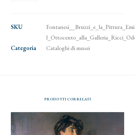
Bruzzi
e
la
SKU
Fontanesi__Bruzzi_e_la_Pittura_Emil
Pittura
l_Ottocento_alla_Galleria_Ricci_Od
Emiliana
Categoria
Cataloghi di musei
dell'Ottocento
alla
Galleria
Ricci
Oddi
PRODOTTI CORRELATI
quantità