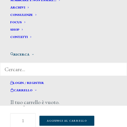
SEMBRARE E NON ESSERE…
ARCHIVI
CONSULENZE
FOCUS
SHOP
CONTATTI
RICERCA
LOGIN / REGISTER
25,00
€
CARRELLO
Il tuo carrello è vuoto.
13 disponibili
Fontanesi,
AGGIUNGI AL CARRELLO