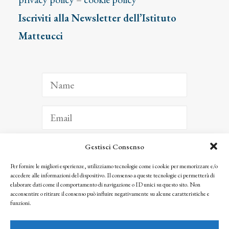
Iscriviti alla Newsletter dell’Istituto
Matteucci
Gestisci Consenso
ISCRIVITI
Per fornire le migliori esperienze, utilizziamo tecnologie come i cookie per memorizzare e/o
accedere alle informazioni del dispositivo. Il consenso a queste tecnologie ci permetterà di
Facendo clic per iscriverti, riconosci che le tue informazioni saranno trattate
elaborare dati come il comportamento di navigazione o ID unici su questo sito. Non
seguendo la nostra
Privacy Policy
acconsentire o ritirare il consenso può influire negativamente su alcune caratteristiche e
© 2025 Istituto Matteucci. All right reserved
funzioni.
Nessuna parte di questo sito può essere riprodotta o trasmessa con qualsiasi mezzo senza
l’autorizzazione scritta dei proprietari dei diritti e dell’Istituto Matteucci