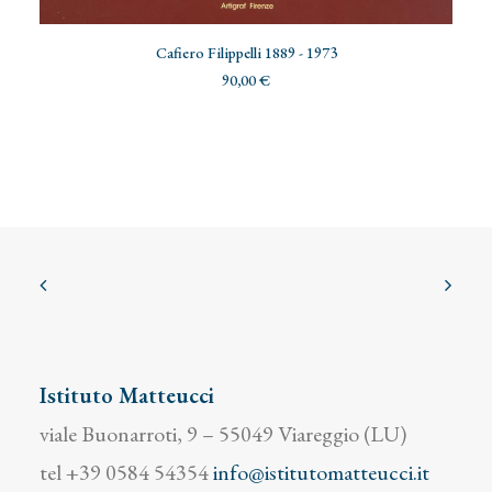
AGGIUNGI AL CARRELLO
Cafiero Filippelli 1889 - 1973
90,00
€
Istituto Matteucci
viale Buonarroti, 9 – 55049 Viareggio (LU)
tel +39 0584 54354
info@istitutomatteucci.it