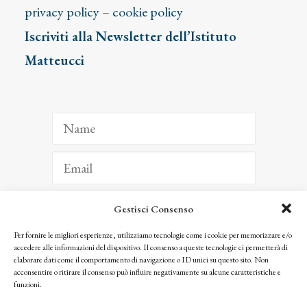
privacy policy
–
cookie policy
Iscriviti alla Newsletter dell’Istituto
Matteucci
Gestisci Consenso
ISCRIVITI
Per fornire le migliori esperienze, utilizziamo tecnologie come i cookie per memorizzare e/o
accedere alle informazioni del dispositivo. Il consenso a queste tecnologie ci permetterà di
Facendo clic per iscriverti, riconosci che le tue informazioni saranno trattate
elaborare dati come il comportamento di navigazione o ID unici su questo sito. Non
seguendo la nostra
Privacy Policy
acconsentire o ritirare il consenso può influire negativamente su alcune caratteristiche e
© 2025 Istituto Matteucci. All right reserved
funzioni.
Nessuna parte di questo sito può essere riprodotta o trasmessa con qualsiasi mezzo senza