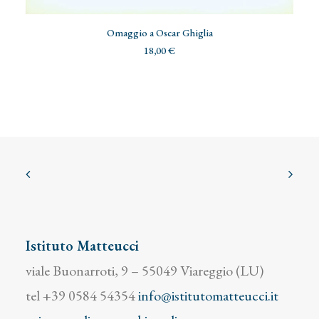
AGGIUNGI AL CARRELLO
Omaggio a Oscar Ghiglia
18,00
€
Istituto Matteucci
viale Buonarroti, 9 – 55049 Viareggio (LU)
tel +39 0584 54354
info@istitutomatteucci.it