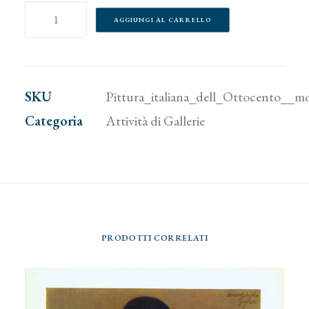
Pittura
AGGIUNGI AL CARRELLO
italiana
dell'Ottocento
(mostra
SKU
Pittura_italiana_dell_Ottocento__
a
Categoria
Attività di Gallerie
cura
dello
Studio
d'Arte
Matteucci,
PRODOTTI CORRELATI
con
un'introduzione
di