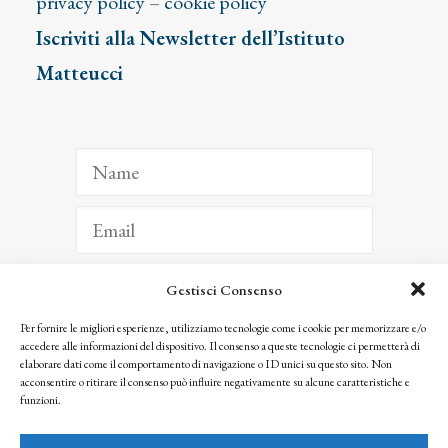
privacy policy
–
cookie policy
Iscriviti alla Newsletter dell’Istituto
Matteucci
Gestisci Consenso
ISCRIVITI
Per fornire le migliori esperienze, utilizziamo tecnologie come i cookie per memorizzare e/o
accedere alle informazioni del dispositivo. Il consenso a queste tecnologie ci permetterà di
Facendo clic per iscriverti, riconosci che le tue informazioni saranno trattate
elaborare dati come il comportamento di navigazione o ID unici su questo sito. Non
seguendo la nostra
Privacy Policy
acconsentire o ritirare il consenso può influire negativamente su alcune caratteristiche e
© 2025 Istituto Matteucci. All right reserved
funzioni.
Nessuna parte di questo sito può essere riprodotta o trasmessa con qualsiasi mezzo senza
l’autorizzazione scritta dei proprietari dei diritti e dell’Istituto Matteucci