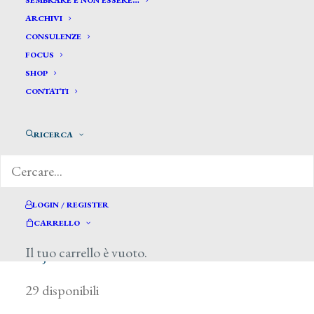
SEMBRARE E NON ESSERE…
ARCHIVI
CONSULENZE
FOCUS
SHOP
CONTATTI
RICERCA
LOGIN / REGISTER
CARRELLO
Il tuo carrello è vuoto.
20,00
€
29 disponibili