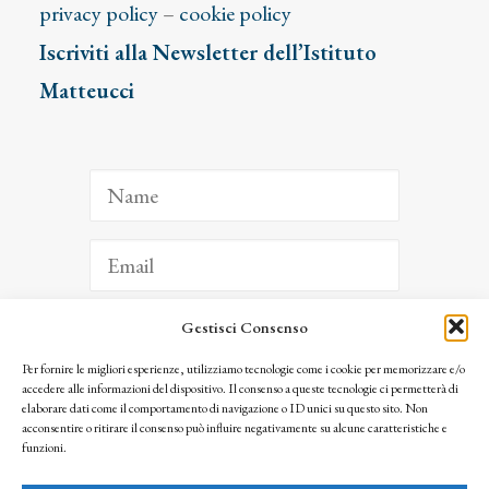
privacy policy
–
cookie policy
Iscriviti alla Newsletter dell’Istituto
Matteucci
Gestisci Consenso
ISCRIVITI
Per fornire le migliori esperienze, utilizziamo tecnologie come i cookie per memorizzare e/o
accedere alle informazioni del dispositivo. Il consenso a queste tecnologie ci permetterà di
Facendo clic per iscriverti, riconosci che le tue informazioni saranno trattate
elaborare dati come il comportamento di navigazione o ID unici su questo sito. Non
seguendo la nostra
Privacy Policy
acconsentire o ritirare il consenso può influire negativamente su alcune caratteristiche e
© 2025 Istituto Matteucci. All right reserved
funzioni.
Nessuna parte di questo sito può essere riprodotta o trasmessa con qualsiasi mezzo senza
l’autorizzazione scritta dei proprietari dei diritti e dell’Istituto Matteucci