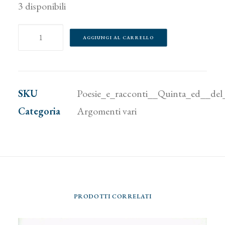
3 disponibili
Poesie
AGGIUNGI AL CARRELLO
e
racconti.
Quinta
SKU
Poesie_e_racconti__Quinta_ed__del
ed.
Categoria
Argomenti vari
del
Premio
di
Poesia
e
PRODOTTI CORRELATI
Narrativa