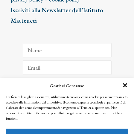
Iscriviti alla Newsletter dell’Istituto
Matteucci
Gestisci Consenso
ISCRIVITI
Per fornire le migliori esperienze, utilizziamo tecnologie come i cookie per memorizzare e/o
accedere alle informazioni del dispositivo. Il consenso a queste tecnologie ci permetterà di
Facendo clic per iscriverti, riconosci che le tue informazioni saranno trattate
elaborare dati come il comportamento di navigazione o ID unici su questo sito. Non
seguendo la nostra
Privacy Policy
acconsentire o ritirare il consenso può influire negativamente su alcune caratteristiche e
© 2025 Istituto Matteucci. All right reserved
funzioni.
Nessuna parte di questo sito può essere riprodotta o trasmessa con qualsiasi mezzo senza
l’autorizzazione scritta dei proprietari dei diritti e dell’Istituto Matteucci