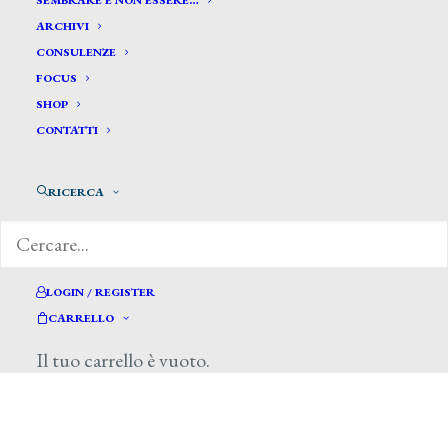
SEMBRARE E NON ESSERE…
ARCHIVI
CONSULENZE
FOCUS
SHOP
CONTATTI
di Tullio De Mauro, Il Sole 24 ore, 10
febbraio 2013
RICERCA
LOGIN / REGISTER
CARRELLO
Il tuo carrello è vuoto.