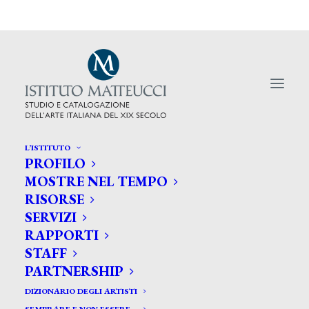
L’ISTITUTO
PROFILO
MOSTRE NEL TEMPO
RISORSE
Scuola ed economia / Educarsi
SERVIZI
RAPPORTI
per essere più ricchi
STAFF
PARTNERSHIP
DIZIONARIO DEGLI ARTISTI