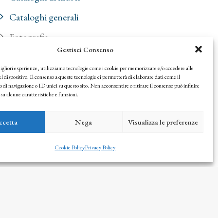
Cataloghi generali
Fotografia
Gestisci Consenso
Monografie
migliori esperienze, utilizziamo tecnologie come i cookie per memorizzare e/o accedere alle
Raccolte private
l dispositivo. Il consenso a queste tecnologie ci permetterà di elaborare dati come il
i navigazione o ID unici su questo sito. Non acconsentire o ritirare il consenso può influire
u alcune caratteristiche e funzioni.
Riviste e periodici
Saggi
ccetta
Nega
Visualizza le preferenze
Senza categoria
Cookie Policy
Privacy Policy
FILTRA PER PREZZO