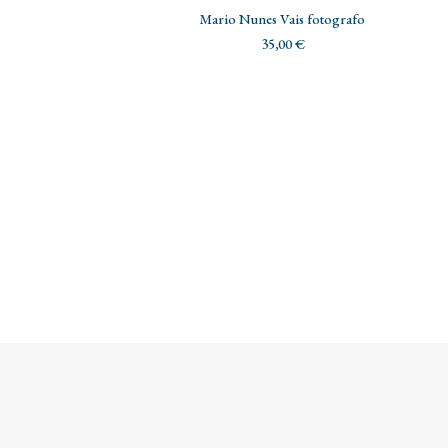
AGGIUNGI AL CARRELLO
Mario Nunes Vais fotografo
35,00
€