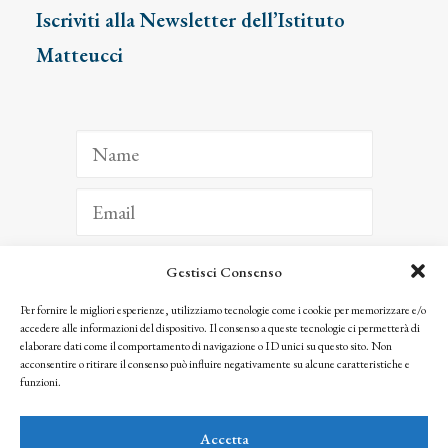
Iscriviti alla Newsletter dell’Istituto
Matteucci
Gestisci Consenso
ISCRIVITI
Per fornire le migliori esperienze, utilizziamo tecnologie come i cookie per memorizzare e/o
accedere alle informazioni del dispositivo. Il consenso a queste tecnologie ci permetterà di
Facendo clic per iscriverti, riconosci che le tue informazioni saranno trattate
elaborare dati come il comportamento di navigazione o ID unici su questo sito. Non
seguendo la nostra
Privacy Policy
acconsentire o ritirare il consenso può influire negativamente su alcune caratteristiche e
© 2025 Istituto Matteucci. All right reserved
funzioni.
Nessuna parte di questo sito può essere riprodotta o trasmessa con qualsiasi mezzo senza
l’autorizzazione scritta dei proprietari dei diritti e dell’Istituto Matteucci
Accetta