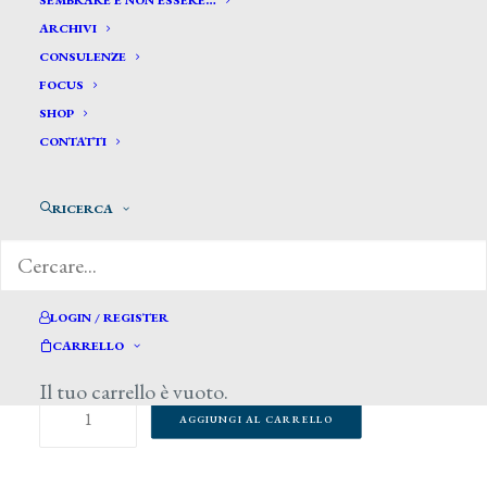
SEMBRARE E NON ESSERE…
ARCHIVI
CONSULENZE
FOCUS
SHOP
CONTATTI
RICERCA
35,00
€
LOGIN / REGISTER
1 disponibili
CARRELLO
Il tuo carrello è vuoto.
Mario
AGGIUNGI AL CARRELLO
Nunes
Vais