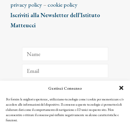
privacy policy
–
cookie policy
Iscriviti alla Newsletter dell’Istituto
Matteucci
Gestisci Consenso
ISCRIVITI
Per fornire le migliori esperienze, utilizziamo tecnologie come i cookie per memorizzare e/o
accedere alle informazioni del dispositivo. Il consenso a queste tecnologie ci permetterà di
Facendo clic per iscriverti, riconosci che le tue informazioni saranno trattate
elaborare dati come il comportamento di navigazione o ID unici su questo sito. Non
seguendo la nostra
Privacy Policy
acconsentire o ritirare il consenso può influire negativamente su alcune caratteristiche e
© 2025 Istituto Matteucci. All right reserved
funzioni.
Nessuna parte di questo sito può essere riprodotta o trasmessa con qualsiasi mezzo senza