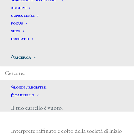
SEMBRARE E NON ESSERE…
ARCHIVI
CONSULENZE
FOCUS
SHOP
CONTATTI
“Corcos. I sogni della Belle Époque “, è la
mostra curata da Ilaria Taddei, Fernando
RICERCA
Mazzocca e Carlo Sisi che dal 6 settembre fino
al 14 dicembre 2014 sarà visitabile a
Padova presso Palazzo Zabarella.
LOGIN / REGISTER
CARRELLO
Il tuo carrello è vuoto.
Interprete raffinato e colto della società di inizio