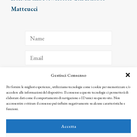
Matteucci
Gestisci Consenso
ISCRIVITI
Per fornire le migliori esperienze, utilizziamo tecnologie come i cookie per memorizzare e/o
accedere alle informazioni del dispositivo. Il consenso a queste tecnologie ci permetterà di
Facendo clic per iscriverti, riconosci che le tue informazioni saranno trattate
elaborare dati come il comportamento di navigazione o ID unici su questo sito. Non
seguendo la nostra
Privacy Policy
acconsentire o ritirare il consenso può influire negativamente su alcune caratteristiche e
© 2025 Istituto Matteucci. All right reserved
funzioni.
Nessuna parte di questo sito può essere riprodotta o trasmessa con qualsiasi mezzo senza
l’autorizzazione scritta dei proprietari dei diritti e dell’Istituto Matteucci
Accetta