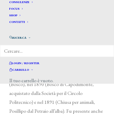
Rubino Gustavo*
CONSULENZE
FOCUS
SHOP
RUBINO GUSTAVO
CONTATTI
Napoli 1861 – dopo il 1916
RICERCA
Studiò pittura sotto la guida di A. Simonetti e si
dedicò da dilettante alle vedute d’interni e di
paesaggio. Esordì a Firenze nel 1887 (Interno
LOGIN / REGISTER
presso S. Rocco Napoli) e a Venezia (Paese). Alla
CARRELLO
Promotrice partenopea espose nel 1888
Il tuo carrello è vuoto.
(Bosco), nel 1890 (Bosco di Capodimonte,
acquistato dalla Società per il Circolo
Politecnico) e nel 1891 (Chiusa per animali,
Posillipo dal Petraio all’alba). Fu presente anche