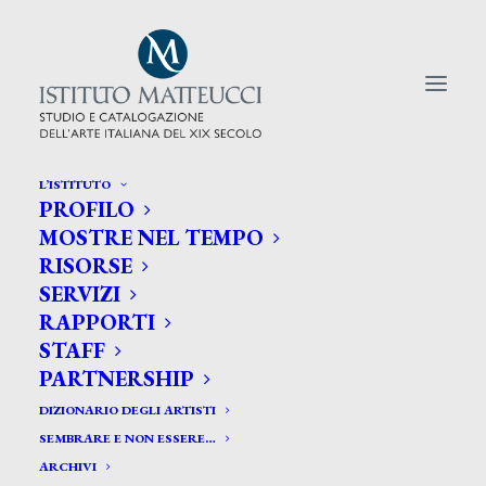
L’ISTITUTO
PROFILO
CERCA TRA GLI ARTISTI:
MOSTRE NEL TEMPO
RISORSE
Search
SERVIZI
for:
RAPPORTI
STAFF
PARTNERSHIP
DIZIONARIO DEGLI ARTISTI
SEMBRARE E NON ESSERE…
ARCHIVI