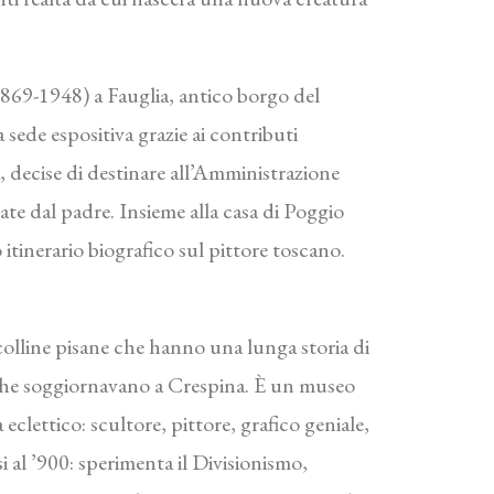
869-1948) a Fauglia, antico borgo del
sede espositiva grazie ai contributi
ta, decise di destinare all’Amministrazione
ate dal padre. Insieme alla casa di Poggio
 itinerario biografico sul pittore toscano.
 colline pisane che hanno una lunga storia di
si che soggiornavano a Crespina. È un museo
eclettico: scultore, pittore, grafico geniale,
si al ’900: sperimenta il Divisionismo,