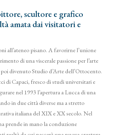
ittore, scultore e grafico
ltà amata dai visitatori e
i all’ateneo pisano. A favorirne l’unione
utrimento di una viscerale passione per l’arte
ti poi divenuto Studio d’Arte dell’Ottocento.
cci di Capaci, fresco di studi universitari e
augurare nel 1993 l’apertura a Lucca di una
orando in due città diverse ma a stretto
rativa italiana del XIX e XX secolo. Nel
anna prende in mano la conduzione
nti realtà da cui nascerà una nuova creatura