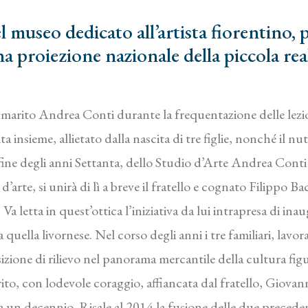
l museo dedicato all’artista fiorentino, p
una proiezione nazionale della piccola rea
marito Andrea Conti durante la frequentazione delle lezion
ta insieme, allietato dalla nascita di tre figlie, nonché il n
a fine degli anni Settanta, dello Studio d’Arte Andrea Con
d’arte, si unirà di lì a breve il fratello e cognato Filippo Ba
Va letta in quest’ottica l’iniziativa da lui intrapresa di in
 a quella livornese. Nel corso degli anni i tre familiari, lav
zione di rilievo nel panorama mercantile della cultura figu
to, con lodevole coraggio, affiancata dal fratello, Giov
rca un decennio. Risale al 2014 la fusione delle due precede