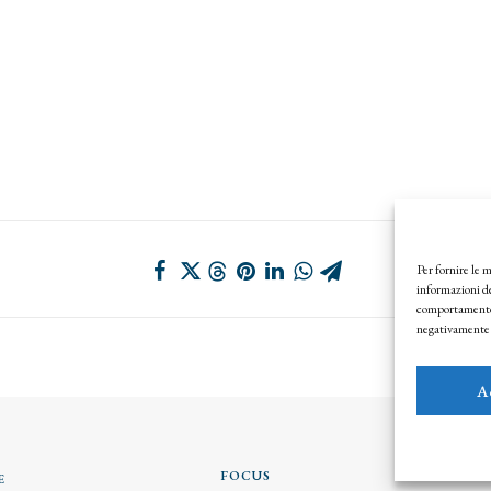
Per fornire le 
informazioni de
comportamento d
negativamente s
A
FOCUS
E