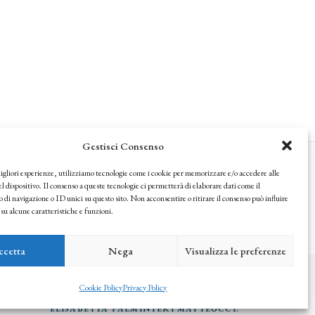
Gestisci Consenso
migliori esperienze, utilizziamo tecnologie come i cookie per memorizzare e/o accedere alle
l dispositivo. Il consenso a queste tecnologie ci permetterà di elaborare dati come il
i navigazione o ID unici su questo sito. Non acconsentire o ritirare il consenso può influire
u alcune caratteristiche e funzioni.
ccetta
Nega
Visualizza le preferenze
IL MONDO DELL'ARTE TRA MERCATO E 
Cookie Policy
Privacy Policy
COLLEZIONISMO.  CARLO SISI INTERVISTA 
ELISABETTA PALMINTERI MATTEUCCI.