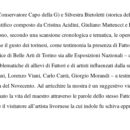
nservatore Capo della G) e Silvestra Bietoletti (storica dell’
ientifico composto da Cristina Acidini, Giuliano Matteucci
ono, secondo una scansione cronologica e tematica, le opere
 il gusto dei torinesi, come testimonia la presenza di Fattori 
ce di Belle Arti di Torino sia alle Esposizioni Nazionali –
matiche di allievi di Fattori e di artisti influenzati dalla s
, Lorenzo Viani, Carlo Carrà, Giorgio Morandi – a testim
ana del Novecento. Ad arricchire la mostra è un suggestivo 
to la vita del maestro attraverso le parole dello stesso Fatt
l visitatore all’artista livornese la cui indole fu schiva epp