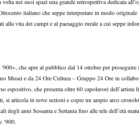
volta nei suoi spazi una grande retrospettiva dedicata all’
Ottocento italiano che seppe interpretare in modo originale 
ati alla vita dei campi e al paesaggio rurale a cui seppe info
l ‘900», che apre al pubblico dal 14 ottobre per proseguire
 Musei e da 24 Ore Cultura – Gruppo 24 Ore in collaboraz
o espositivo, che presenta oltre 60 capolavori dell’artista l
rti, si articola in nove sezioni e copre un ampio arco crono
li degli anni Sessanta e Settanta fino alle tele dell’età mat
e ‘900.