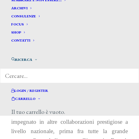
SEMBRARE E NON ESSERE…
ARCHIVI
CONSULENZE
FOCUS
SHOP
CONTATTI
RICERCA
Per l’Istituto Matteucci, che ha avuto un ruolo
LOGIN / REGISTER
importante nella curatela della mostra
“Silvestro
CARRELLO
Lega. Storia di un’anima”
, l’autunno 2015 si
Il tuo carrello è vuoto.
presenta denso di iniziative che lo vedono
impegnato in altre collaborazioni prestigiose a
livello nazionale, prima fra tutte la grande