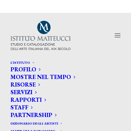
L’ISTITUTO
PROFILO
L'Istituto Matteucci collabora alla
MOSTRE NEL TEMPO
RISORSE
mostra dedicata a Giovanni Fattori
SERVIZI
(Palazzo Zabarella,Padova) e alla
RAPPORTI
collezione di Giacomo Jucker
STAFF
PARTNERSHIP
(Museo Poldi Pezzoli,Milano)
DIZIONARIO DEGLI ARTISTI