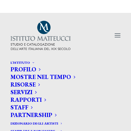
L’ISTITUTO
PROFILO
MOSTRE NEL TEMPO
RISORSE
L'Italia ignora i vantaggi dell'arte
SERVIZI
in portafoglio
RAPPORTI
STAFF
PARTNERSHIP
DIZIONARIO DEGLI ARTISTI