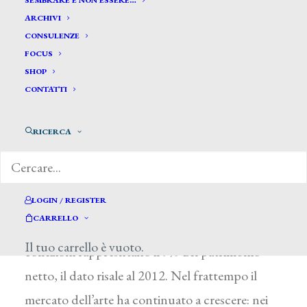
SEMBRARE E NON ESSERE…
ARCHIVI
CONSULENZE
FOCUS
SHOP
CONTATTI
di Marilena Pirrelli, Il Sole 24 Ore, 20
settembre 2014
RICERCA
LOGIN / REGISTER
CARRELLO
Nell’asset allocation dei super ricchi l’arte e le
Il tuo carrello è vuoto.
collezioni rappresntano il 9% del patrimonio
netto, il dato risale al 2012. Nel frattempo il
mercato dell’arte ha continuato a crescere: nei