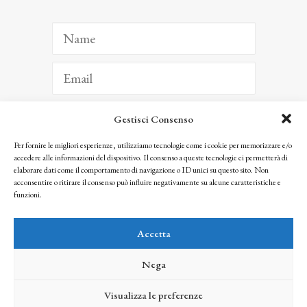
Gestisci Consenso
ISCRIVITI
Per fornire le migliori esperienze, utilizziamo tecnologie come i cookie per memorizzare e/o
accedere alle informazioni del dispositivo. Il consenso a queste tecnologie ci permetterà di
Facendo clic per iscriverti, riconosci che le tue informazioni saranno trattate
elaborare dati come il comportamento di navigazione o ID unici su questo sito. Non
seguendo la nostra
Privacy Policy
acconsentire o ritirare il consenso può influire negativamente su alcune caratteristiche e
© 2025 Istituto Matteucci. All right reserved
funzioni.
Nessuna parte di questo sito può essere riprodotta o trasmessa con qualsiasi mezzo senza
l’autorizzazione scritta dei proprietari dei diritti e dell’Istituto Matteucci
Accetta
Nega
Visualizza le preferenze
credits