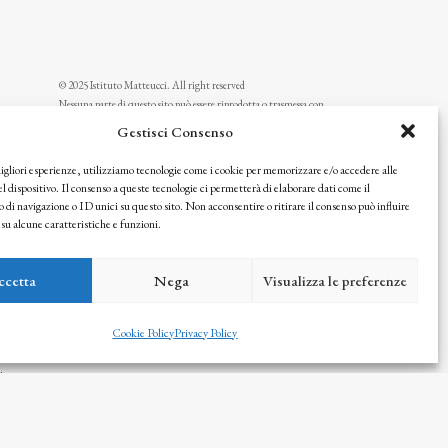
© 2025 Istituto Matteucci. All right reserved
Nessuna parte di questo sito può essere riprodotta o trasmessa con
qualsiasi mezzo senza l’autorizzazione scritta dei proprietari dei
Gestisci Consenso
diritti e dell’Istituto Matteucci
migliori esperienze, utilizziamo tecnologie come i cookie per memorizzare e/o accedere alle
l dispositivo. Il consenso a queste tecnologie ci permetterà di elaborare dati come il
i navigazione o ID unici su questo sito. Non acconsentire o ritirare il consenso può influire
u alcune caratteristiche e funzioni.
ccetta
Nega
Visualizza le preferenze
Cookie Policy
Privacy Policy
icy