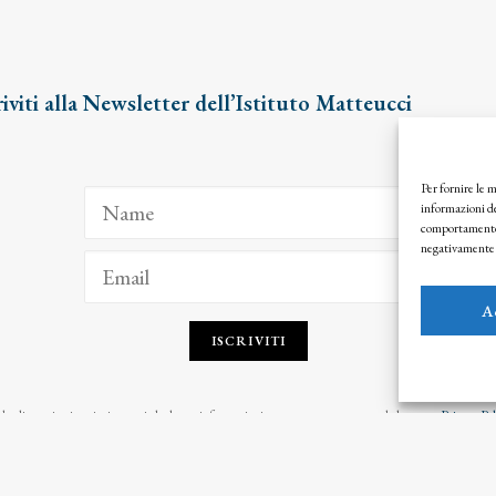
riviti alla Newsletter dell’Istituto Matteucci
Per fornire le 
informazioni de
comportamento d
negativamente s
A
ISCRIVITI
o clic per iscriverti, riconosci che le tue informazioni saranno trattate seguendo la nostra
Privacy Pol